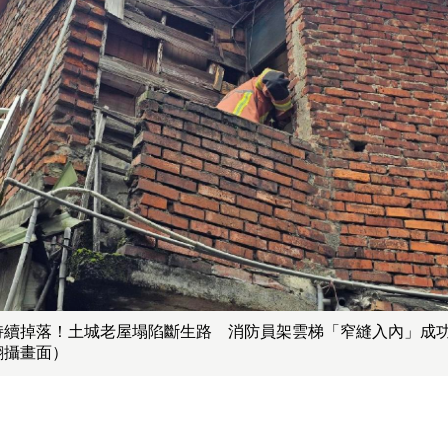
持續掉落！土城老屋塌陷斷生路 消防員架雲梯「窄縫入內」成
翻攝畫面）