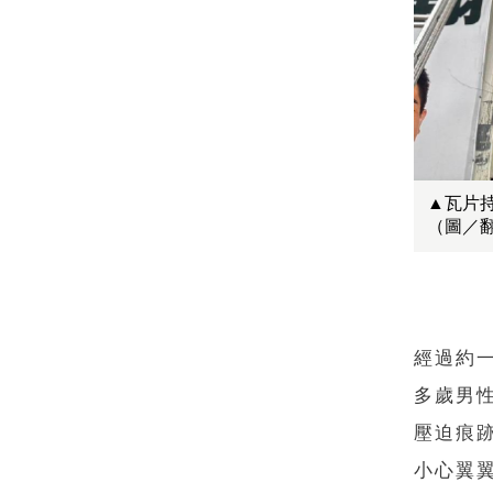
▲瓦片
（圖／
經過約一
多歲男
壓迫痕
小心翼