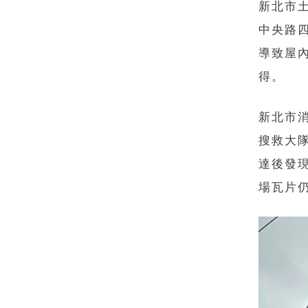
新北市
中央路
導致屋
得。
新北市
搜救大
達後發
場瓦片