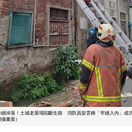
持續掉落！土城老屋塌陷斷生路 消防員架雲梯「窄縫入內」成
翻攝畫面）