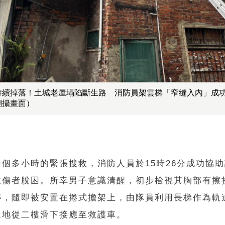
持續掉落！土城老屋塌陷斷生路 消防員架雲梯「窄縫入內」成
翻攝畫面）
個多小時的緊張搜救，消防人員於15時26分成功協助
性傷者脫困。所幸男子意識清醒，初步檢視其胸部有擦
跡，隨即被安置在捲式擔架上，由隊員利用長梯作為軌
翼地從二樓滑下接應至救護車。