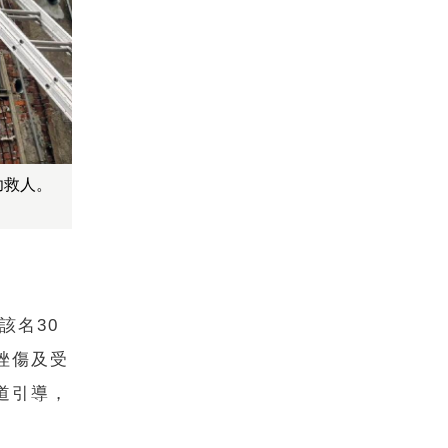
功救人。
該名30
挫傷及受
道引導，