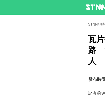
STNN即
瓦片
路 
人
發布時間：2
記者蘇