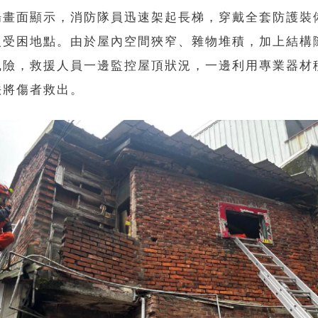
場畫面顯示，消防隊員迅速架起長梯，穿戴全套防護裝
入受困地點。由於屋內空間狹窄、雜物堆積，加上結構
風險，救援人員一邊監控屋頂狀況，一邊利用專業器材
法將傷者救出。