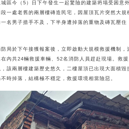
土城區今（5）日下午發生一起驚險的建築坍塌受困意
四段一處老舊的兩層樓磚造民宅，因屋頂瓦片突然大規
內一名男子措手不及，下半身遭掉落的重物及磚瓦壓住
消防局於下午接獲報案後，立即啟動大規模救援機制，
隊在內共24輛救援車輛、52名消防人員趕赴現場。救
現，該兩層樓建築歷史悠久，二樓屋頂已出現大面積毀
仍不時掉落，結構極不穩定，救援環境相當險惡。