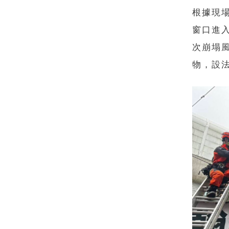
根據現
窗口進
次崩塌
物，設