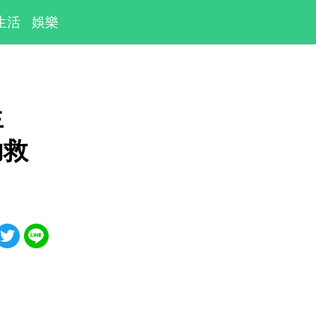
生活
娛樂
生
功救