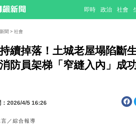
即時
政治
社會
時新聞
社會
持續掉落！土城老屋塌陷斷
消防員架梯「窄縫入內」成
026/4/5 16:26
沐言／綜合報導