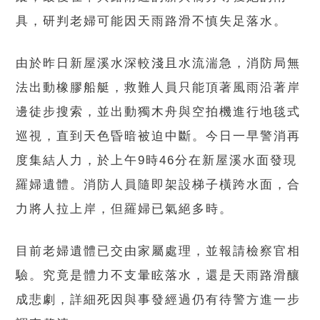
具，研判老婦可能因天雨路滑不慎失足落水。
由於昨日新屋溪水深較淺且水流湍急，消防局無
法出動橡膠船艇，救難人員只能頂著風雨沿著岸
邊徒步搜索，並出動獨木舟與空拍機進行地毯式
巡視，直到天色昏暗被迫中斷。今日一早警消再
度集結人力，於上午9時46分在新屋溪水面發現
羅婦遺體。消防人員隨即架設梯子橫跨水面，合
力將人拉上岸，但羅婦已氣絕多時。
目前老婦遺體已交由家屬處理，並報請檢察官相
驗。究竟是體力不支暈眩落水，還是天雨路滑釀
成悲劇，詳細死因與事發經過仍有待警方進一步