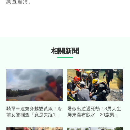
調查釐清。
相關新聞
騎單車違規穿越雙黃線！府
暑假出遊遇死劫！3男大生
前女警攔查「竟是失蹤1年
屏東瀑布戲水 20歲男溺
人口」
斃母崩潰