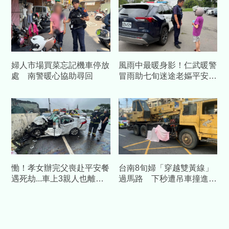
婦人市場買菜忘記機車停放
風雨中最暖身影！仁武暖警
處 南警暖心協助尋回
冒雨助七旬迷途老嫗平安返
家
慟！孝女辦完父喪赴平安餐
台南8旬婦「穿越雙黃線」
遇死劫...車上3親人也離
過馬路 下秒遭吊車撞進車
世 鄰嘆：她很善良
底輾斃