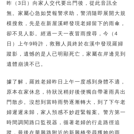
昨（3日）向家人交代要出門後，從此音訊全
無。家屬心急如焚報警求助，警消隨即展開大規
模搜救，先是在新屋溪畔發現老婦留下的雨傘，
卻不見人影。經過一天一夜冒雨搜尋，今（4
日）上午9時許，救難人員終於在溪中發現羅婦
蹤影，遺憾的是人已明顯死亡，家屬在岸邊見到
遺體崩潰不已。
據了解，羅姓老婦昨日上午一度感到身體不適，
原本在家休息，待狀況稍好後便獨自帶著雨具出
門散步。沒想到當時雨勢逐漸轉大，到了下午老
婦遲遲未歸，家人預感不妙趕緊報案。警方第一
時間調閱路口監視器，循著老婦的行走路徑追
蹤，最後在華興路附近的新興橋旁尋獲她的雨