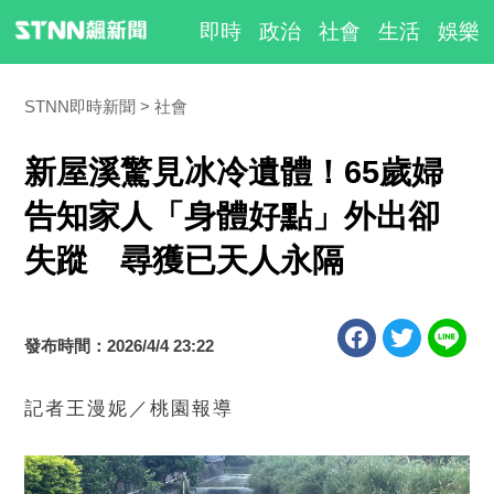
即時
政治
社會
生活
娛樂
STNN即時新聞
社會
新屋溪驚見冰冷遺體！65歲婦
告知家人「身體好點」外出卻
失蹤 尋獲已天人永隔
發布時間：2026/4/4 23:22
記者王漫妮／桃園報導