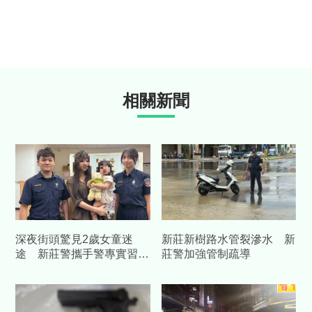
相關新聞
深夜街頭驚見2歲女童迷
新莊新樹路水管裂滲水 新
途 新莊警攜手警專實習生
莊警加強管制疏導
暖心尋親2小時助返家