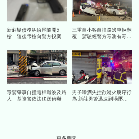
新莊疑債務糾紛尾隨開5
三重自小客自撞路邊車輛翻
槍 隨後帶槍向警方投案
覆 駕駛經警方毒測有毒品
反應送辦
毒駕肇事自撞電桿還波及路
男子嗜酒失控欲縱火脫序行
人 基隆警依法移送偵辦
為 新莊勇警迅速到場壓制
解危機
更多新聞 →