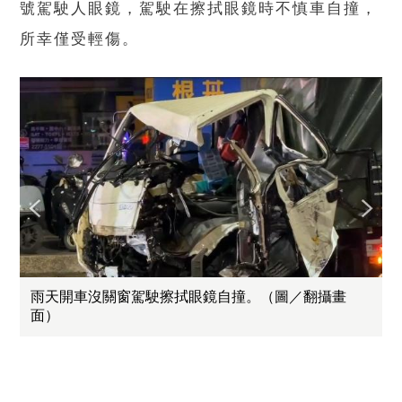
號駕駛人眼鏡，駕駛在擦拭眼鏡時不慎車自撞，
所幸僅受輕傷。
雨天開車沒關窗駕駛擦拭眼鏡自撞。（圖／翻攝畫
面）