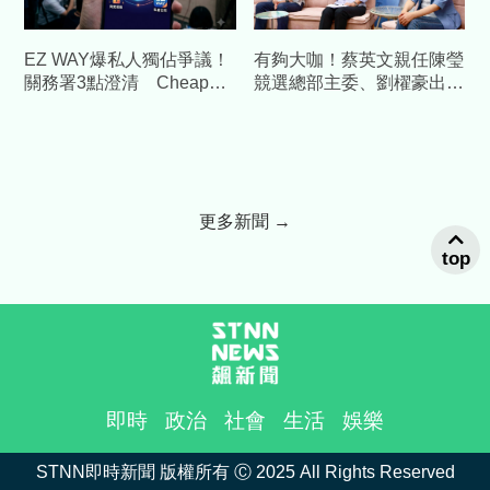
EZ WAY爆私人獨佔爭議！
有夠大咖！蔡英文親任陳瑩
關務署3點澄清 Cheap重
競選總部主委、劉櫂豪出任
砲酸：火上加油
總幹事全力布局台東
更多新聞 →
top
即時
政治
社會
生活
娛樂
STNN即時新聞 版權所有 Ⓒ 2025 All Rights Reserved