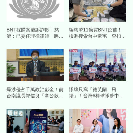
BNT採購案遭訴詐欺！慈
騙慈濟11億買BNT疫苗！
濟：已委任理律律師 將採
檢調搜索台中豪宅 查扣逾
必要措施捍衛捐款人權益
10億8千萬犯罪所得
爆涉侵占千萬政治獻金！前
隊牌只寫「德芙蘭、飛
台南議長郭信良「拿公款補
揚」！台灣6棒球隊赴中交
個人債缺」 檢方起訴求重
流藏校名 陸委會發聲警告
刑