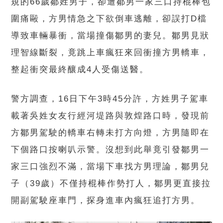
規的66歲鄒姓男子，卻遭鄒男一家三口持棍棒包
圍痛毆，方男情急之下欲倒車逃離，卻誤打D檔
導致車輛暴衝，當場撞傷鄒男的妻兒。鄒男見狀
理智線斷裂，竟跳上車瘋狂來回衝撞方男轎車，
整起衝突最終釀成4人受傷送醫。
警方調查，16日下午3時45分許，方姓男子駕車
載著吳姓女友行經河堤路與敦煌路口時，發現前
方鄒男駕駛的轎車右轉未打方向燈，方男隨即在
下個路口按喇叭示警。沒想到此舉竟引發鄒男一
家三口強烈不滿，當場下車找方男理論，鄒男兒
子（39歲）不僅持棍棒作勢打人，鄒男更直接拉
開副駕駛座車門，探身進車內瘋狂追打方男。