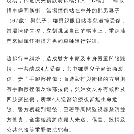
現場，卻驚慌失措誤將排檔打入「D檔」，導致
轎車瞬間暴衝，當場撞倒站在車外的鄒男妻子
（67歲）與兒子。鄒男親眼目睹妻兒遭撞受傷，
當場情緒失控，立刻跳回自己的轎車上，重踩油
門來回瘋狂衝撞方男的車輛進行報復。
這起行車糾紛，造成雙方車頭及車身嚴重凹陷毀
損，一共釀成4人受傷，其中鄒男兒子頭部撕裂
傷、妻子手腳擦挫傷；而遭毆打與衝撞的方男則
有手胸擦挫傷及頸部拉傷，吳姓女友亦有頭部及
四肢擦挫傷，所幸4人送醫治療後皆無生命危
險。警方獲報到場後，已著手調閱監視器釐清雙
方肇責，全案後續將依殺人未遂、傷害、毀損及
公共危險等重罪依法究辦。