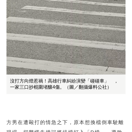
沒打方向燈惹禍！高雄行車糾紛演變「碰碰車」 ，
一家三口抄棍圍堵釀4傷。（圖／翻攝爆料公社）
方男在遭毆打的情急之下，原本想換檔倒車駛離