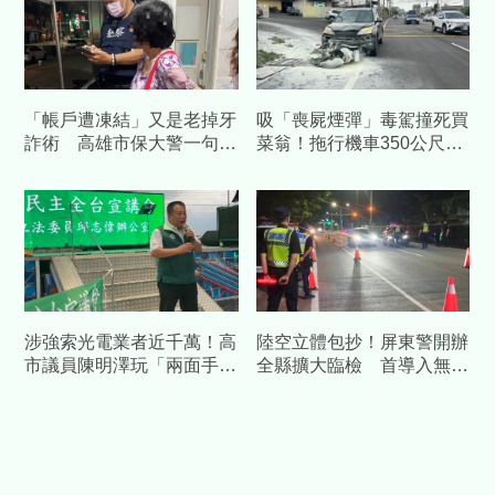
「帳戶遭凍結」又是老掉牙
吸「喪屍煙彈」毒駕撞死買
詐術 高雄市保大警一句話
菜翁！拖行機車350公尺起
點醒婦人保住積蓄
火 兒悲憤喊：應鞭刑
涉強索光電業者近千萬！高
陸空立體包抄！屏東警開辦
市議員陳明澤玩「兩面手
全縣擴大臨檢 首導入無人
法」遭收押禁見
機空中偵監抓包避檢車