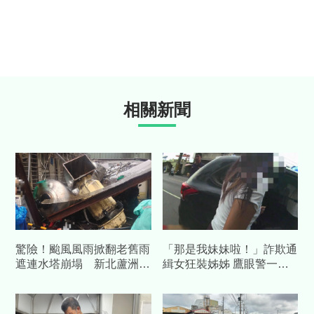
相關新聞
驚險！颱風風雨掀翻老舊雨
「那是我妹妹啦！」詐欺通
遮連水塔崩塌 新北蘆洲5
緝女狂裝姊姊 鷹眼警一句
車慘遭重壓
靈魂拷問秒認栽