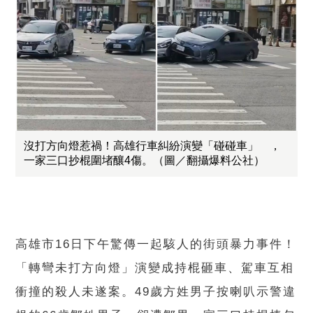
沒打方向燈惹禍！高雄行車糾紛演變「碰碰車」 ，
一家三口抄棍圍堵釀4傷。（圖／翻攝爆料公社）
高雄市16日下午驚傳一起駭人的街頭暴力事件！
「轉彎未打方向燈」演變成持棍砸車、駕車互相
衝撞的殺人未遂案。49歲方姓男子按喇叭示警違