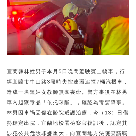
宜蘭縣林姓男子本月5日晚間駕駛賓士轎車，行
經宜蘭市中山路3段時失控連環追撞7輛汽機車，
造成一名鍾姓女教師無辜喪命。警方事後在林男
車內起獲毒品「依托咪酯」，確認為毒駕肇事。
林男因車禍受傷在醫院戒護治療，今（13）日傷
勢穩定出院，宜蘭地檢署檢察官複訊後，認定其
涉犯公共危險罪嫌重大，向宜蘭地方法院聲請羈