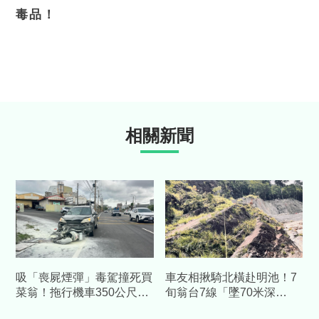
毒品！
相關新聞
吸「喪屍煙彈」毒駕撞死買
車友相揪騎北橫赴明池！7
菜翁！拖行機車350公尺起
旬翁台7線「墜70米深
火 兒悲憤喊：應鞭刑
谷」 消防尋獲已身亡