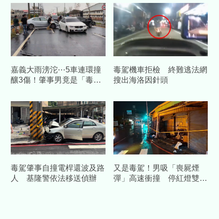
嘉義大雨滂沱⋯5車連環撞
毒駕機車拒檢 終難逃法網
釀3傷！肇事男竟是「毒
搜出海洛因針頭
駕」當場遭逮
毒駕肇事自撞電桿還波及路
又是毒駕！男吸「喪屍煙
人 基隆警依法移送偵辦
彈」高速衝撞 停紅燈雙載
男女噴飛骨折