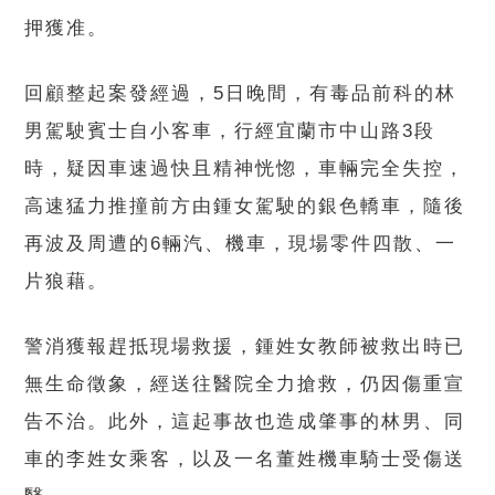
押獲准。
回顧整起案發經過，5日晚間，有毒品前科的林
男駕駛賓士自小客車，行經宜蘭市中山路3段
時，疑因車速過快且精神恍惚，車輛完全失控，
高速猛力推撞前方由鍾女駕駛的銀色轎車，隨後
再波及周遭的6輛汽、機車，現場零件四散、一
片狼藉。
警消獲報趕抵現場救援，鍾姓女教師被救出時已
無生命徵象，經送往醫院全力搶救，仍因傷重宣
告不治。此外，這起事故也造成肇事的林男、同
車的李姓女乘客，以及一名董姓機車騎士受傷送