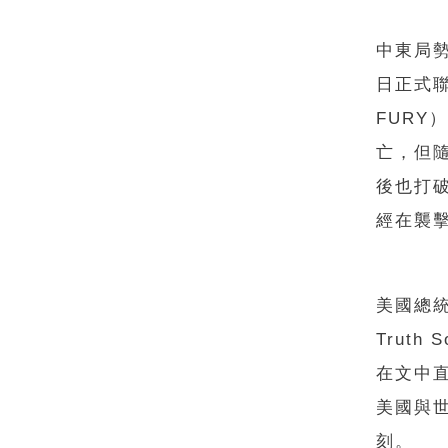
中東局勢
日正式聯
FUR
亡，但
後也打破沉
經在襲
美國總統
Trut
在文中
美國與
刻。