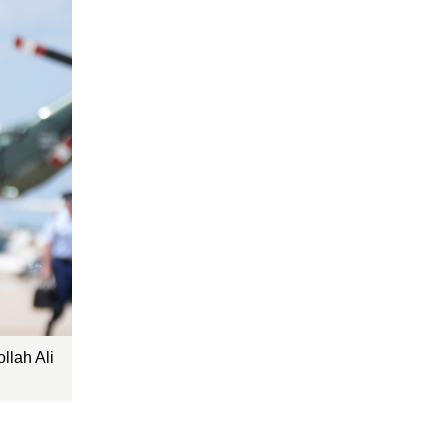
h Ali