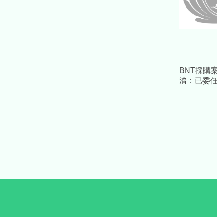
BNT採購
濟：已委
採必要措
益