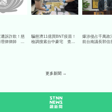
案遭訴詐欺！慈
騙慈濟11億買BNT疫苗！
爆涉侵占千萬政
任理律律師 將
檢調搜索台中豪宅 查扣
前台南議長郭信
施捍衛捐款人權
逾10億8千萬犯罪所得
款補個人債缺」
求重刑
更多新聞 →