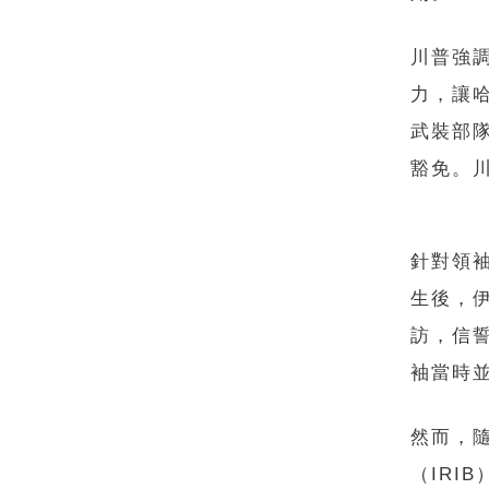
川普強
力，讓
武裝部
豁免。
針對領
生後，伊
訪，信
袖當時
然而，
（IRI