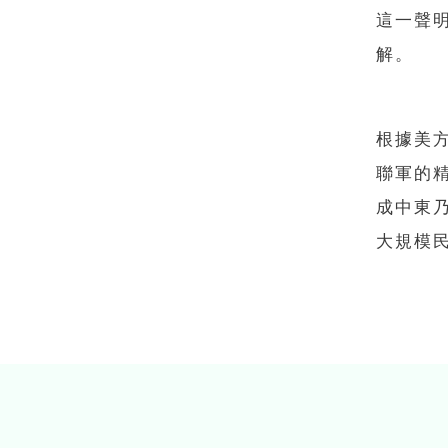
這一聲
解。
根據美
聯軍的
成中東
大規模