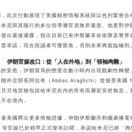
調，此次行動展現了美國精密情報系統與以色列緊密合
哈米尼與其隨行的多位領導層官員無所遁形。他更對伊
隊發出最後通牒，指出目前已有伊斯蘭革命衛隊及警界
川普承諾，現在投誠者可獲豁免，否則未來將面臨極刑
伊朗官媒改口：從「人在外地」到「領袖殉難」
袖的安危，伊朗當局的態度在數小時內出現戲劇性轉變
朗外交部長阿拉奇（Abbas Araghchi）曾接受美國 
誓旦旦地宣稱包括哈米尼在內的所有高層皆安然無恙，
並不在境內。
隨著美國釋出更多情報證據，伊朗伊斯蘭共和國廣播電
B）等官媒已於稍早正式發布訃聞，承認哈米尼已經「殉