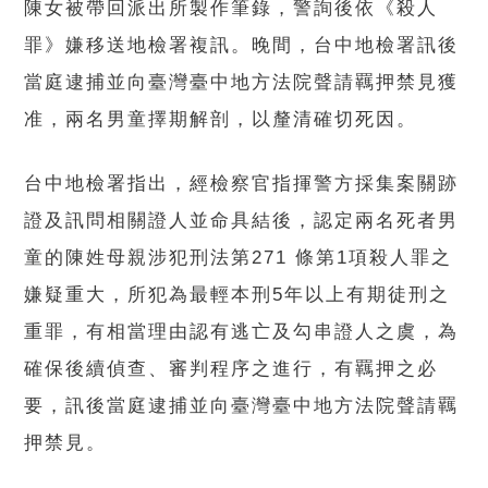
陳女被帶回派出所製作筆錄，警詢後依《殺人
罪》嫌移送地檢署複訊。晚間，台中地檢署訊後
當庭逮捕並向臺灣臺中地方法院聲請羈押禁見獲
准，兩名男童擇期解剖，以釐清確切死因。
台中地檢署指出，經檢察官指揮警方採集案關跡
證及訊問相關證人並命具結後，認定兩名死者男
童的陳姓母親涉犯刑法第271 條第1項殺人罪之
嫌疑重大，所犯為最輕本刑5年以上有期徒刑之
重罪，有相當理由認有逃亡及勾串證人之虞，為
確保後續偵查、審判程序之進行，有羈押之必
要，訊後當庭逮捕並向臺灣臺中地方法院聲請羈
押禁見。