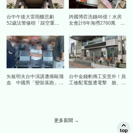
台中午後大雷雨釀悲劇
跨國博弈洗錢46億！水房
52歲法警修樹「踩空重
女會計8年海撈2760萬 檢
摔」當場身亡
方怒求重刑
矢板明夫台中演講遭痛毆濺
台中金錢豹傳工安意外！員
血 中國男「變裝落跑」機
工修配電盤遭電擊 臉、手
場遭逮收押
25%三度灼傷
更多新聞 →
top