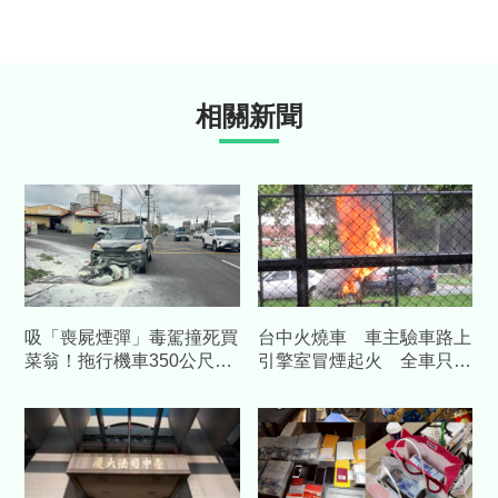
相關新聞
吸「喪屍煙彈」毒駕撞死買
台中火燒車 車主驗車路上
菜翁！拖行機車350公尺起
引擎室冒煙起火 全車只剩
火 兒悲憤喊：應鞭刑
骨架