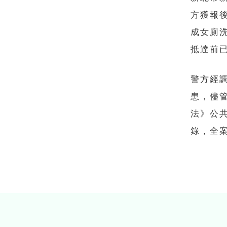
方獲報
成女廁
抵達前
警方經
患，儘
法》公
錄，全