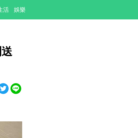
生活
娛樂
制送