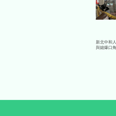
新北中和
與媳爆口
頸」 她
死