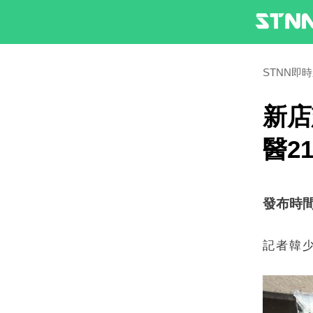
STNN即
新店
醫2
發布時間：2
記者韓