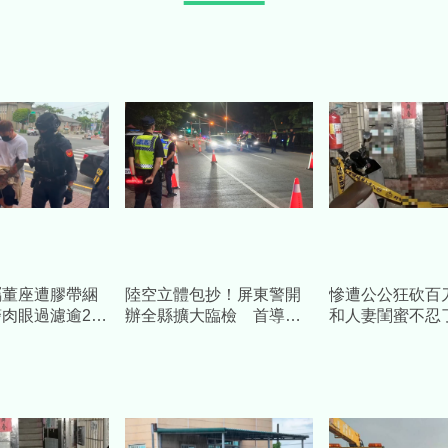
屬董座遭膠帶綑
陸空立體包抄！屏東警開
慘遭公公狂砍百
肉眼過濾逾200
辦全縣擴大臨檢 首導入
和人妻閨蜜不忍了
赴台中逮離職員
無人機空中偵監抓包避檢
「渣夫外遇小三
車
家」內幕：都是