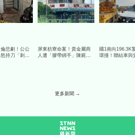
人倫悲劇！公公
屏東枋寮命案！貴金屬商
國1南向196.3
角怒持刀「刺
人遭「膠帶綁手」陳屍血
環撞！聯結車與
慘叫倒血泊慘
泊 兒開門見父屍崩潰報
成一團」釀2傷
警
更多新聞 →