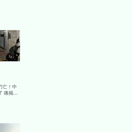
刀亡！中
 痛揭
、吸血全
惡魔