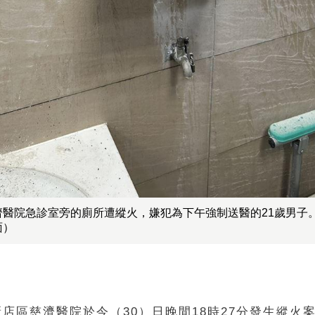
濟醫院急診室旁的廁所遭縱火，嫌犯為下午強制送醫的21歲男子
面）
店區慈濟醫院於今（30）日晚間18時27分發生縱火