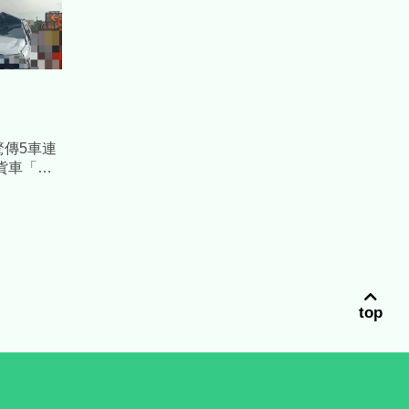
K驚傳5車連
貨車「擠
top