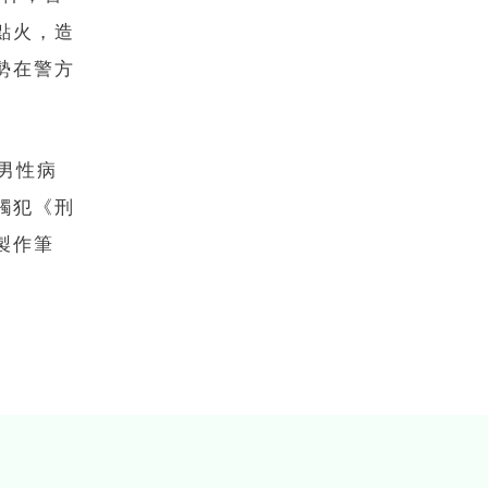
點火，造
勢在警方
男性病
觸犯《刑
製作筆