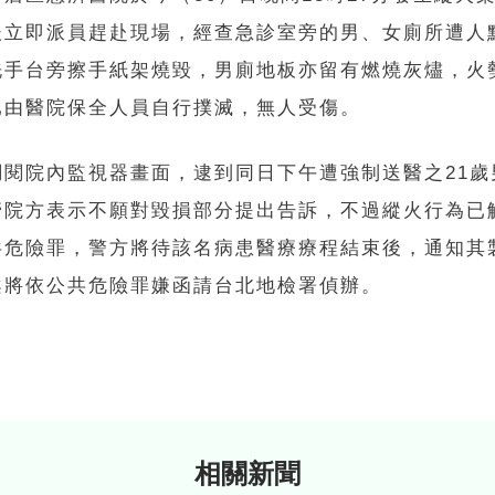
後立即派員趕赴現場，經查急診室旁的男、女廁所遭人
洗手台旁擦手紙架燒毀，男廁地板亦留有燃燒灰燼，火
已由醫院保全人員自行撲滅，無人受傷。
調閱院內監視器畫面，逮到同日下午遭強制送醫之21歲
管院方表示不願對毀損部分提出告訴，不過縱火行為已
共危險罪，警方將待該名病患醫療療程結束後，通知其
案將依公共危險罪嫌函請台北地檢署偵辦。
相關新聞