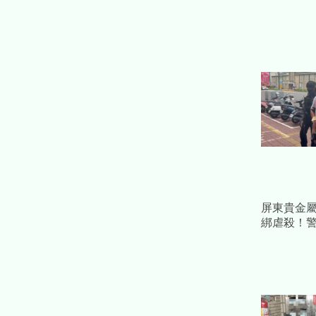
屏東貴金
綁虐殺！警
車揪兇 
工