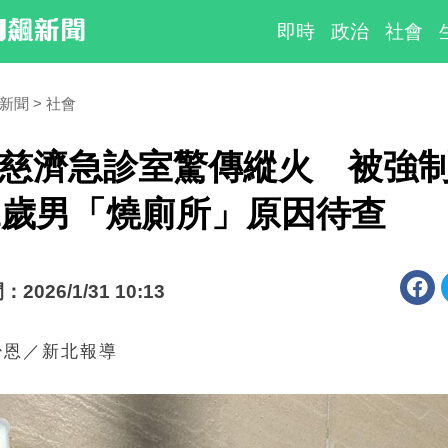
即時
政治
社會
時新聞
社會
慈濟急診室驚傳縱火 被強
1歲男「燒廁所」原因待查
026/1/31 10:13
少恩／新北報導