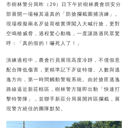
市樹林警分局昨（29）日下午於樹林農會圳安分
部展開一場極其逼真的「防搶攔截圍捕演練」。
現場模擬兩名歹徒荷槍實彈闖入大喊行搶，更對
空鳴槍威脅，過程驚心動魄，一度讓路過民眾驚
呼：「真的假的！嚇死人了！」
演練過程中，農會行員展現高度冷靜，不僅假意
配合降低傷害，更精準記下歹徒特徵、人數與逃
逸方向，第一時間觸動警報系統。由於搶匪逃逸
路線逼近新莊轄區，樹林警方隨即出動「快速打
擊特警隊」，並聯手新莊分局展開跨區攔截，展
現警方絕佳的團隊默契。