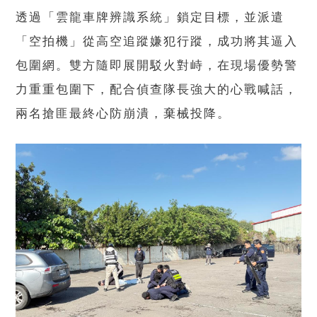
透過「雲龍車牌辨識系統」鎖定目標，並派遣
「空拍機」從高空追蹤嫌犯行蹤，成功將其逼入
包圍網。雙方隨即展開駁火對峙，在現場優勢警
力重重包圍下，配合偵查隊長強大的心戰喊話，
兩名搶匪最終心防崩潰，棄械投降。