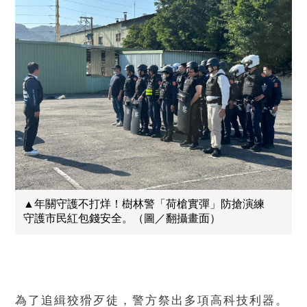
▲年關守護不打烊！樹林警「荷槍實彈」防搶演練
守護市民紅包錢安全。（圖／翻攝畫面）
為了追緝狡猾歹徒，警方祭出多項高科技利器。