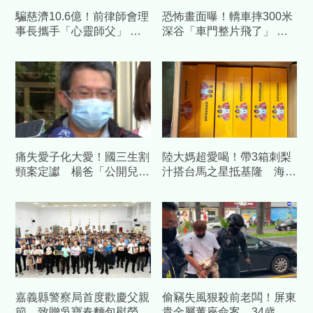
騙慈濟10.6億！前律師會理
恐怖畫面曝！轎車摔300米
事長攜手「心靈師父」 天
深谷「車門整片飛了」 割
空樹豪宅藏金庫 3主謀裁定
草工人驚見男屍慘成白骨
續押
痛失愛子化大愛！國三生割
陸大媽超愛喝！帶3箱刺梨
頸案定讞 楊爸「公開兒全
汁搭台馬之星抵基隆 海巡
名」捐550萬成立獎學金、
查扣504包
裝校園求救鈴
嘉義縣警察局首度歡慶父親
偷竊失風狠殺前老闆！屏東
節 致贈吳寶春麵包慰勞警
貴金屬董座命案 34歲前