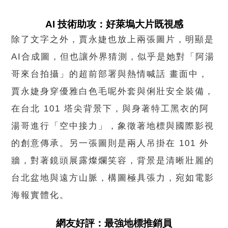
AI 技術助攻：好萊塢大片既視感
除了文字之外，賈永婕也放上兩張圖片，明顯是
AI合成圖，但也讓外界猜測，似乎是她對「阿湯
哥來台拍攝」的超前部署與熱情喊話 畫面中，
賈永婕身穿優雅白色毛呢外套與俐壯安全裝備，
在台北 101 塔尖背景下，與身著特工黑衣的阿
湯哥進行「空中接力」，象徵著地標與國際影視
的創意傳承。另一張圖則是兩人吊掛在 101 外
牆，對著鏡頭展露燦爛笑容，背景是清晰壯麗的
台北盆地與遠方山脈，構圖極具張力，宛如電影
海報實體化。
網友好評：最強地標推銷員