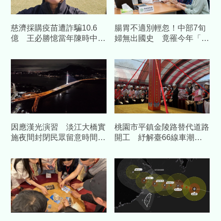
慈濟採購疫苗遭詐騙10.6
腸胃不適別輕忽！中部7旬
億 王必勝憶當年陳時中睿
婦無出國史 竟罹今年「首
智
例本土傷寒」
因應漢光演習 淡江大橋實
桃園市平鎮金陵路替代道路
施夜間封閉民眾留意時間改
開工 紓解臺66線車潮中
道
央補助1.58億元