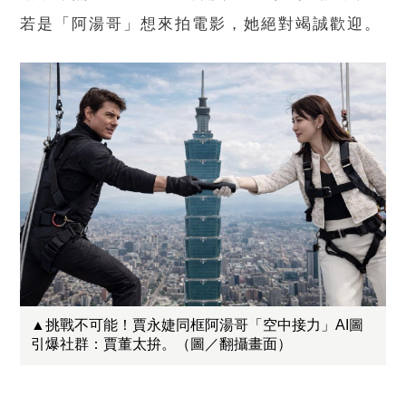
若是「阿湯哥」想來拍電影，她絕對竭誠歡迎。
▲挑戰不可能！賈永婕同框阿湯哥「空中接力」AI圖
引爆社群：賈董太拚。（圖／翻攝畫面）