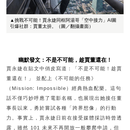
▲挑戰不可能！賈永婕同框阿湯哥「空中接力」AI圖
引爆社群：賈董太拚。（圖／翻攝畫面）
幽默發文：不是不可能，趁賈董還在！
賈永婕在貼文中俏皮寫道：「不是不可能！趁賈
董還在！」 並配上《不可能的任務》
（Mission: Impossible）經典熱血配樂。這句
話不僅巧妙呼應了電影名稱，也展現出她接任董
事長以來，勇於嘗試各種「跨界想像」的行動
力。事實上，賈永婕日前在接受媒體採訪時曾透
露，雖然 101 未來不再開放一般攀爬申請，但