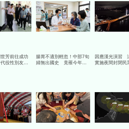
劉世芳前往成功
腸胃不適別輕忽！中部7旬
因應漢光演習 
替代役性別友善
婦無出國史 竟罹今年
實施夜間封閉民
「首例本土傷寒」
間改道