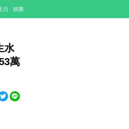
生活
娛樂
生水
53萬