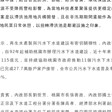
水源不受降雨豐枯影響，為當地科技產業聚落提供更穩定
本案是以滯洪池用地共構開發，且在非汛期期間還能作為
在地民眾日常休憩，以扭轉滯洪池是鄰避設施之印象。
表示，再生水產製與污水下水道建設有密切關聯性，內政
，自92年起補助桃園市辦理污水下水道建設，近十年來
115億元，並持續協助桃園市政府推動11個污水下水
已完成27.7萬餘戶家戶接管，全市公共污水下水道普及率
8%。
席貴賓，內政部長劉世芳、桃園市長張善政、內政部國土
曾正宗及下水道工程分署分署長陳高孝、經濟部水利署副
及北區水資源分署主任工程司張家榮、華亞園區管理顧問