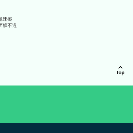
龜速擦
面躲不過
top