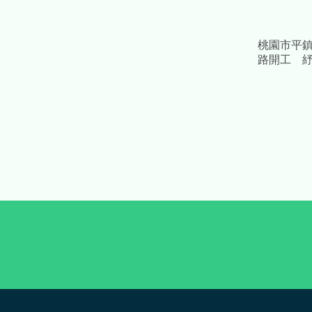
桃園市平
路開工 紓
中央補助1.