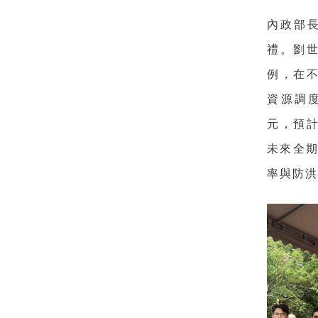
內政部
禮。劉
例，在
資源調度
元，預計
未來全期
率與防