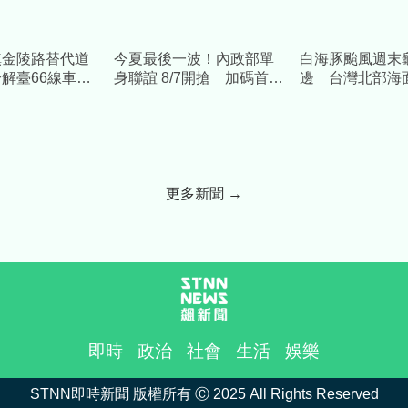
鎮金陵路替代道
今夏最後一波！內政部單
白海豚颱風週末
解臺66線車潮
身聯誼 8/7開搶 加碼首對
邊 台灣北部海
58億元
結婚送「1克拉鑽石對戒」
更多新聞 →
即時
政治
社會
生活
娛樂
STNN即時新聞 版權所有 Ⓒ 2025 All Rights Reserved