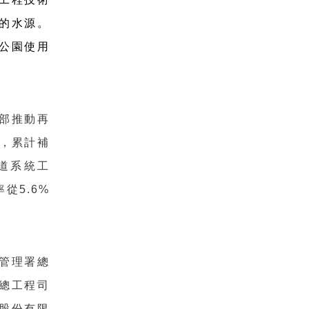
的水源。
公園使用
部推動再
，累計補
道系統工
從5.6%
管理署總
總工程司
股份有限