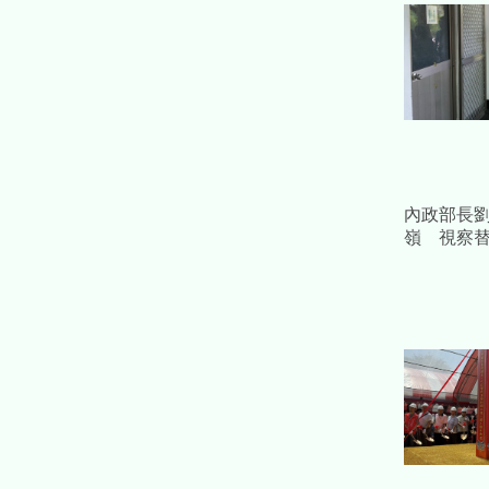
內政部長
嶺 視察
服役環境