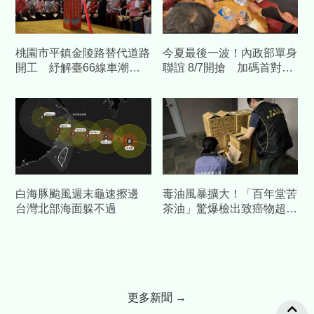
桃園市平鎮金陵路替代道路
今夏最後一波！內政部單身
開工 紓解臺66線車潮中
聯誼 8/7開搶 加碼首對結
央補助1.58億元
婚送「1克拉鑽石對戒」
白海豚颱風週末龜速擦邊
毒油風暴擴大！「百年堂苦
台灣北部海面躲不過
茶油」驚爆檢出致癌物超
標 北市府鐵腕急下架
更多新聞 →