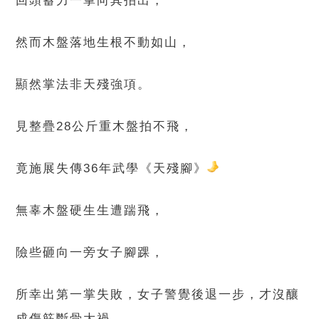
回頭蓄力一掌向其拍出，
然而木盤落地生根不動如山，
顯然掌法非天殘強項。
見整疊28公斤重木盤拍不飛，
竟施展失傳36年武學《天殘腳》
無辜木盤硬生生遭踹飛，
險些砸向一旁女子腳踝，
所幸出第一掌失敗，女子警覺後退一步，才沒釀
成傷筋斷骨大禍。