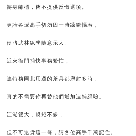
轉身離櫃，皆不提供反悔選項。
更請各派高手切勿因一時躁鬱惱羞，
便將武林絕學隨意示人。
近來衙門捕快事務繁忙，
連特務阿北用過的茶具都塵封多時，
真的不需要你再替他們增加追捕經驗。
江湖很大，規矩不多，
但不可退貨這一條，請各位高手千萬記住。