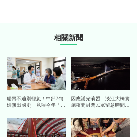
相關新聞
腸胃不適別輕忽！中部7旬
因應漢光演習 淡江大橋實
婦無出國史 竟罹今年「首
施夜間封閉民眾留意時間改
例本土傷寒」
道