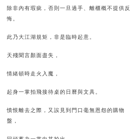
除非內有瑕疵，否則一旦過手、離櫃概不提供反
悔。
此乃大江湖規矩，非是臨時起意。
天殘聞言顏面盡失，
情緒頓時走火入魔，
起身一掌拍飛接待桌的日曆與文具。
憤恨離去之際，又誒見到門口毫無恩怨的購物
盤，