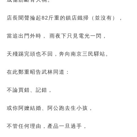
店長聞聲掄起82斤重的鎮店鐵掃（並沒有），
當追出門外時， 雨夜下只見電光一閃，
天殘踢完頭也不回，奔向南京三民驛站。
在此鄭重昭告武林同道：
不論買錯、記錯，
或你阿嬤結婚、阿公跑去生小孩，
不管任何理由，產品一旦過手，