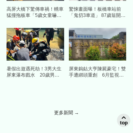
高屏大橋下驚傳車禍！轎車
驚悚畫面曝！板橋車站前
猛撞拖板車「5歲女童嚇
「鬼切3車道」 87歲翁開
哭」 3人受傷急送醫
BMW撞死34歲騎士
暑假出遊遇死劫！3男大生
屏東鎢鈷大亨陳屍豪宅！雙
屏東瀑布戲水 20歲男溺
手遭綁頭重創 6月監視器
斃母崩潰
全壞扯出「陰謀論」
更多新聞 →
top