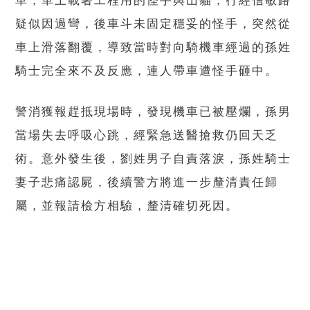
車，車上載著工程用的怪手與山貓，行經信敏路
疑似因過彎，後車斗未固定穩妥的怪手，突然從
車上滑落翻覆，導致當時對向騎機車經過的孫姓
騎士完全來不及反應，連人帶車遭怪手砸中。
警消獲報趕抵現場時，發現機車已被壓爛，孫男
當場失去呼吸心跳，經緊急送醫搶救仍回天乏
術。意外發生後，劉姓男子自責落淚，孫姓騎士
妻子悲痛認屍，後續警方將進一步釐清責任歸
屬，並報請檢方相驗，釐清確切死因。