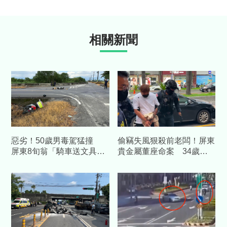
相關新聞
惡劣！50歲男毒駕猛撞
偷竊失風狠殺前老闆！屏東
屏東8旬翁「騎車送文具」
貴金屬董座命案 34歲前
魂斷路口
員工遭收押禁見