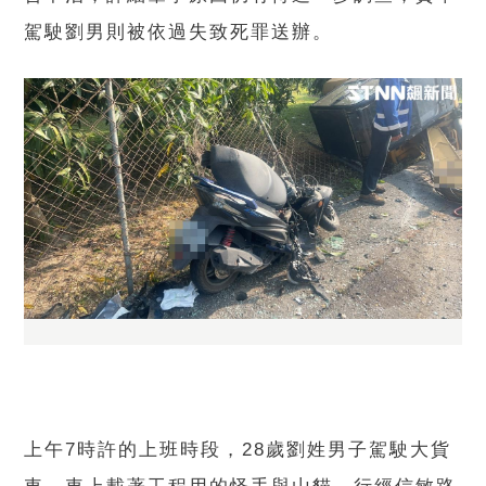
駕駛劉男則被依過失致死罪送辦。
上午7時許的上班時段，28歲劉姓男子駕駛大貨