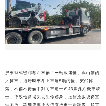
屏東縣萬巒鄉奪命車禍！一輛載運怪手與山貓的
大貨車，過彎時車斗上重達5噸的怪手突然掉
落，不偏不倚砸中對向車道一名43歲孫姓機車騎
士，導致他當場失去生命跡象，送醫搶救後仍宣
告不治，詳細肇事原因仍有待進一步調查，貨車