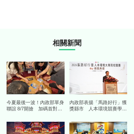
相關新聞
今夏最後一波！內政部單身
內政部表揚「馬路好行」獲
聯誼 8/7開搶 加碼首對結
獎縣市 人本環境競賽學生
婚送「1克拉鑽石對戒」
團隊同場吸睛