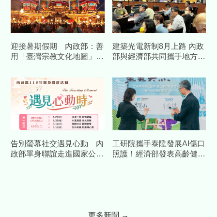
迎接暑期假期 內政部：善
建築光電新制8月上路 內政
用「臺灣宗教文化地圖」
部與經濟部共同攜手地方與
一站解鎖全臺百景與古蹟
產業完善執行配套
告別螢幕社交遇見心動 內
工研院攜手泰陞發展AI傷口
政部單身聯誼走進國家公
照護！經濟部發表高齡健康
園 5/20準時開搶
科技 預估帶動數十億產值
更多新聞 →