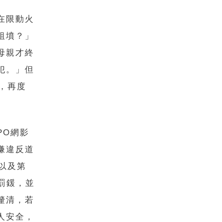
在限動火
祖墳？」
母親才終
犯。」但
，再度
PO網影
嫌違反道
以及第
元罰鍰，並
釐清，若
人安全，