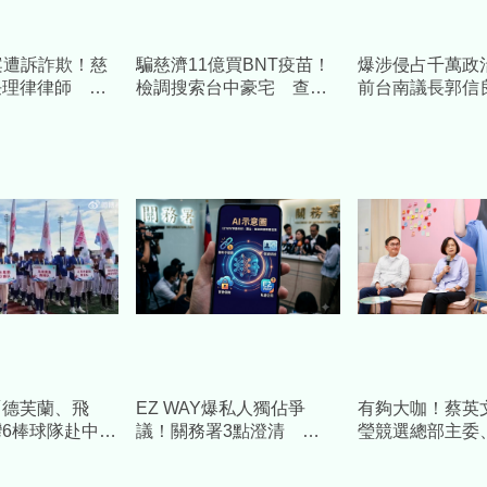
案遭訴詐欺！慈
騙慈濟11億買BNT疫苗！
爆涉侵占千萬政
任理律律師 將
檢調搜索台中豪宅 查扣
前台南議長郭信
施捍衛捐款人權
逾10億8千萬犯罪所得
款補個人債缺」
求重刑
「德芙蘭、飛
EZ WAY爆私人獨佔爭
有夠大咖！蔡英
6棒球隊赴中交
議！關務署3點澄清
瑩競選總部主委
 陸委會發聲警
Cheap重砲酸：火上加油
出任總幹事全力