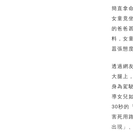
簡直拿命
女童竟
的爸爸
料，女
囂張態
透過網
大腿上
身為駕
導女兒
30秒
害死用
出現」