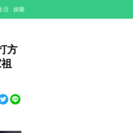
生活
娛樂
打方
家祖