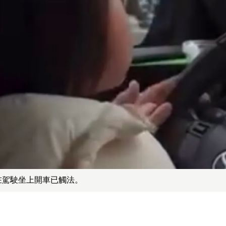
在駕駛坐上開車已觸法。