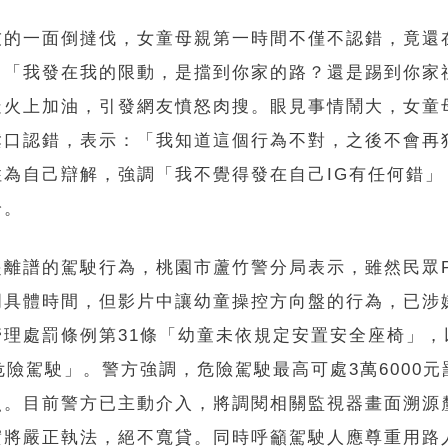
友的一面倒撻伐，女童母親第一時間不僅不認錯，竟還
：「我發在我的限動，是擋到你家的路？還是踢到你家
疑火上加油，引發網友憤怒肉搜。眼見事情鬧大，女童
鬆口認錯，表示：「我知道這個行為不對，之後不會再
住為自己辯解，強調「我不覺得發在自己IG有任何錯」
論。
起離譜的駕駛行為，桃園市蘆竹警分局表示，雖然民眾
明具體時間，但影片中讓幼童操控方向盤的行為，已涉
管理處罰條例第31條「幼童未依規定安置安全座椅」，
危險駕駛」。警方強調，危險駕駛最高可處3萬6000
照。目前警方已主動介入，將調閱相關監視器畫面溯源
實將嚴正執法，絕不寬貸。同時呼籲駕駛人應尊重用路