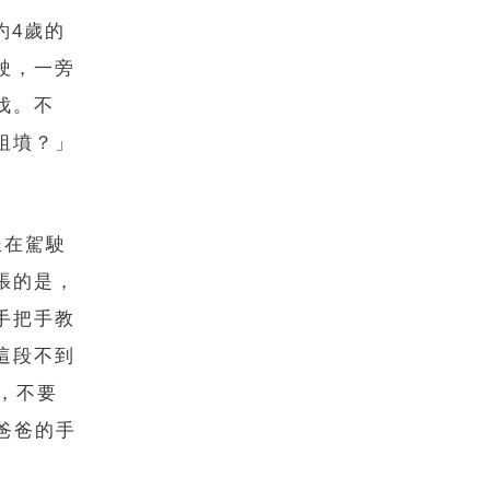
約4歲的
駛，一旁
伐。不
祖墳？」
坐在駕駛
張的是，
手把手教
這段不到
，不要
爸爸的手