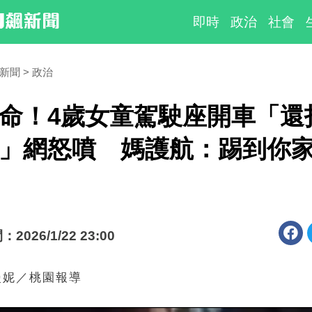
即時
政治
社會
時新聞
政治
命！4歲女童駕駛座開車「還
」網怒噴 媽護航：踢到你
026/1/22 23:00
漫妮／桃園報導