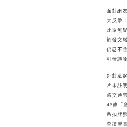
面對網
大反擊
此舉無
於發文
仍忍不
引發議
針對這
片未註
路交通
43條「
吊扣牌
查證屬