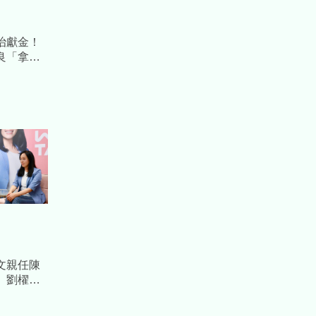
治獻金！
良「拿公
 檢方起訴
文親任陳
、劉櫂豪
布局台東