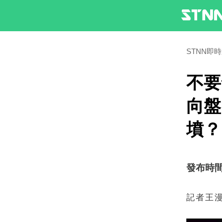
STNN即
不要
向盤
墳？
發布時間：2
記者王