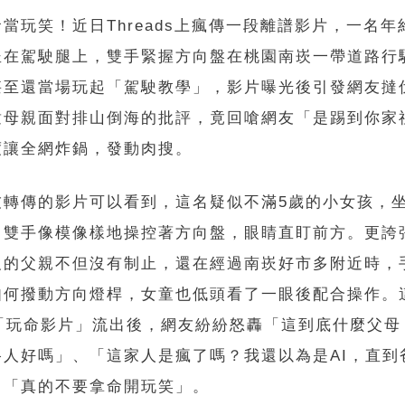
當玩笑！近日Threads上瘋傳一段離譜影片，一名年
坐在駕駛腿上，雙手緊握方向盤在桃園南崁一帶道路行
甚至還當場玩起「駕駛教學」，影片曝光後引發網友撻
童母親面對排山倒海的批評，竟回嗆網友「是踢到你家
度讓全網炸鍋，發動肉搜。
友轉傳的影片可以看到，這名疑似不滿5歲的小女孩，
，雙手像模像樣地操控著方向盤，眼睛直盯前方。更誇
駛的父親不但沒有制止，還在經過南崁好市多附近時，
如何撥動方向燈桿，女童也低頭看了一眼後配合操作。
的「玩命影片」流出後，網友紛紛怒轟「這到底什麼父母
路人好嗎」、「這家人是瘋了嗎？我還以為是AI，直到
、「真的不要拿命開玩笑」。