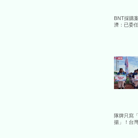
BNT採購
濟：已委
採必要措
益
隊牌只寫
揚」！台灣
流藏校名
告