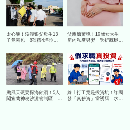
太心酸！澎湖狠父母生13
父親節驚魂！19歲女大生
子竟丟包 8孩擠4坪垃圾
房內私產男嬰 夭折藏屍
屋「小孩養小孩」
「陣陣異味散出」母陪同自
首
颱風天硬要探海蝕洞！5人
線上打工竟是投資坑！詐團
闖宜蘭神秘沙灘管制區 海
發「真薪資」當誘餌 求職
巡當場攔查開罰
反被騙走50萬！