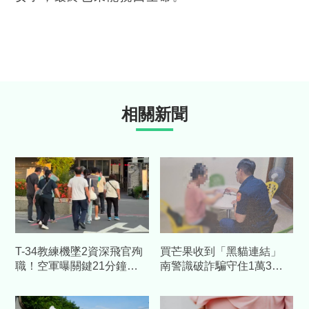
相關新聞
T-34教練機墜2資深飛官殉
買芒果收到「黑貓連結」
職！空軍曝關鍵21分鐘
南警識破詐騙守住1萬3千
家屬悲慟認屍：以子為榮
元