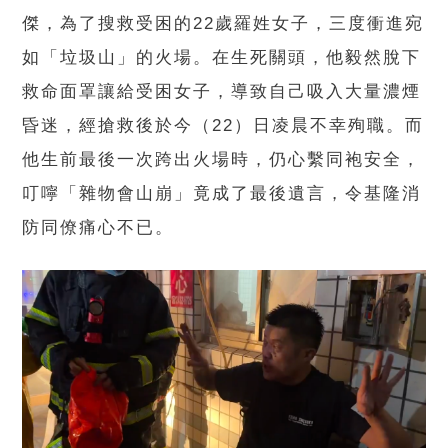
傑，為了搜救受困的22歲羅姓女子，三度衝進宛
如「垃圾山」的火場。在生死關頭，他毅然脫下
救命面罩讓給受困女子，導致自己吸入大量濃煙
昏迷，經搶救後於今（22）日凌晨不幸殉職。而
他生前最後一次跨出火場時，仍心繫同袍安全，
叮嚀「雜物會山崩」竟成了最後遺言，令基隆消
防同僚痛心不已。