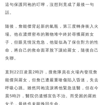
這句保護同袍的叮嚀，沒想到竟成了最後一句
話。
隨後，詹能傑背起新的氣瓶，第三度轉身衝入火
場。他在濃煙密布的雜物堆中終於尋獲羅姓女
子，但眼見情況危急，他疑似為了保住對方的性
命，將自己的救命面罩脫下讓給羅女，隨後自己
失聯。
直到22日凌晨2時許，搜救隊員在火場內發現詹
能傑與羅女，但詹已遭嚴重嗆傷陷入昏迷，失去
呼吸心跳。雖然同袍流淚將他緊急送醫，但在今
晨5時許，醫院仍遺憾宣告不治。而受困的羅姓
女子，最終也未能挽回生命。