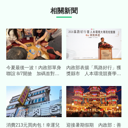
相關新聞
今夏最後一波！內政部單身
內政部表揚「馬路好行」獲
聯誼 8/7開搶 加碼首對結
獎縣市 人本環境競賽學生
婚送「1克拉鑽石對戒」
團隊同場吸睛
消費213元買肉包！幸運兒
迎接暑期假期 內政部：善