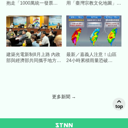
抱走「1000萬統一發票」
用「臺灣宗教文化地圖」
大獎 名店身分曝光
一站解鎖全臺百景與古蹟
建築光電新制8月上路 內政
最新／嘉義人注意！山區
部與經濟部共同攜手地方與
24小時累積雨量恐破
產業完善執行配套
340mm 縣府宣布「這5
鄉」明停班課
更多新聞 →
top