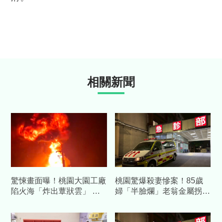
相關新聞
驚悚畫面曝！桃園大園工廠
桃園驚爆殺妻慘案！85歲
陷火海「炸出蕈狀雲」 男
婦「半臉爛」老翁金屬拐杖
員工二度燙傷送醫
行兇 自首吐心聲：不堪長
期碎念