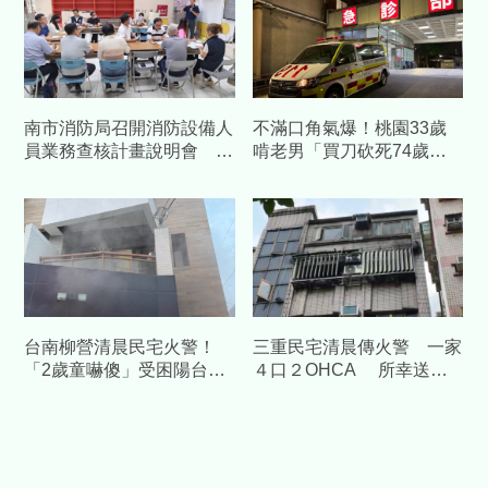
南市消防局召開消防設備人
不滿口角氣爆！桃園33歲
員業務查核計畫說明會 強
啃老男「買刀砍死74歲老
化執業管理、提升消防安全
父」 母震驚：沒想到會這
品質
樣
台南柳營清晨民宅火警！
三重民宅清晨傳火警 一家
「2歲童嚇傻」受困陽台
４口２OHCA 所幸送醫
一家四口平安獲救
後恢復意識