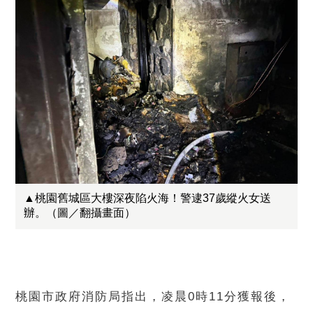
▲桃園舊城區大樓深夜陷火海！警逮37歲縱火女送
辦。（圖／翻攝畫面）
桃園市政府消防局指出，凌晨0時11分獲報後，