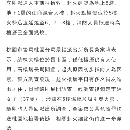
立即派遣人車前往搶救，起火建築為地上8層、
地下1層的住商混合大樓，起火點疑似位於5樓，
火勢迅速延燒至6、7、8樓，消防人員抵達時高
樓層已全面燃燒。
桃園市警局桃園分局景福派出所所長吳家鳴表
示，該棟大樓位於舊市區，僅低樓層仍有人使
用，高樓層長期閒置，起火原因初步指向人為因
素。警方調查發現，起火樓層平日有多名街友進
出居住，員警隨即展開訪查，經調查後鎖定李姓
女子（37歲），涉嫌在6樓燃燒垃圾引發火勢，
隨即將人帶回派出所調查，全案依公共危險罪移
送桃園地檢署偵辦，相關起火細節仍待進一步釐
清。