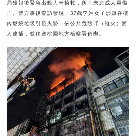
局獲報後緊急出動人車搶救，所幸未造成人員傷
亡。警方事後查訪發現，37歲李姓女子涉嫌在樓
內燃燒垃圾引發火勢，依公共危險罪（縱火）將
人逮捕，並移送桃園地方檢察署偵辦。