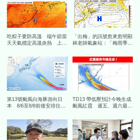
吃粽子要防高溫 端午節當
「出梅」的訊號愈來愈明顯
天天氣穩定高溫炎熱 上看
林老師氣象站：「梅雨季」
3５度
將轉換到「颱風季」！
第13號颱風白海豚游向日
TD13 帶低壓預計今晚生成
本 8/6至8/8前後安排往日
颱風紅霞 週五、週六最靠
本民眾要注意
近台灣