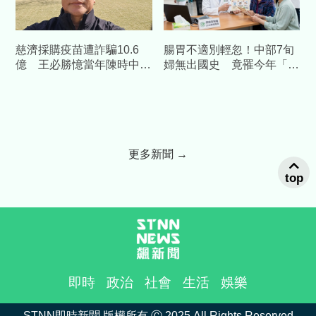
慈濟採購疫苗遭詐騙10.6
腸胃不適別輕忽！中部7旬
億 王必勝憶當年陳時中睿
婦無出國史 竟罹今年「首
智
例本土傷寒」
更多新聞 →
top
即時
政治
社會
生活
娛樂
STNN即時新聞 版權所有 Ⓒ 2025 All Rights Reserved