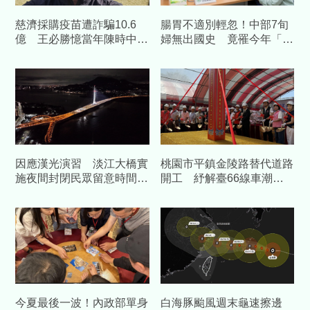
慈濟採購疫苗遭詐騙10.6
腸胃不適別輕忽！中部7旬
億 王必勝憶當年陳時中睿
婦無出國史 竟罹今年「首
智
例本土傷寒」
因應漢光演習 淡江大橋實
桃園市平鎮金陵路替代道路
施夜間封閉民眾留意時間改
開工 紓解臺66線車潮中
道
央補助1.58億元
今夏最後一波！內政部單身
白海豚颱風週末龜速擦邊