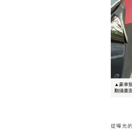
▲豪車
翻攝畫
從曝光