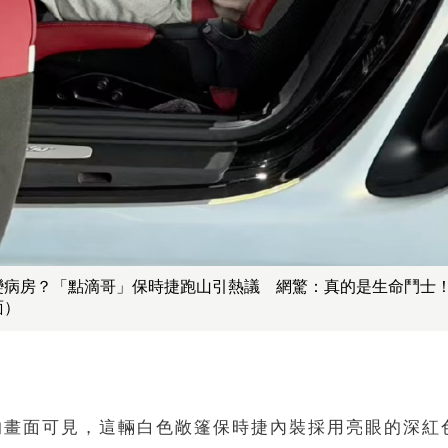
變病房？「點滴哥」保時捷跑山引熱議 網驚：真的是生命鬥士
面）
的畫面可見，這輛白色敞篷保時捷內裝採用亮眼的深紅