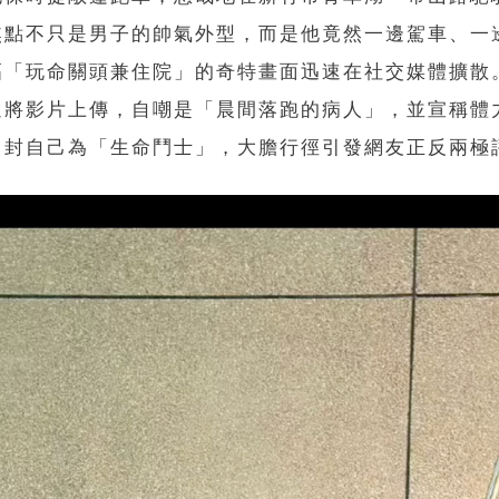
焦點不只是男子的帥氣外型，而是他竟然一邊駕車、一
幅「玩命關頭兼住院」的奇特畫面迅速在社交媒體擴散
還將影片上傳，自嘲是「晨間落跑的病人」，並宣稱體
，封自己為「生命鬥士」，大膽行徑引發網友正反兩極