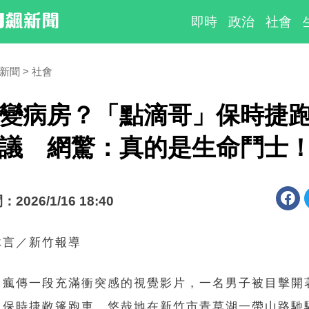
即時
政治
社會
時新聞
社會
變病房？「點滴哥」保時捷
議 網驚：真的是生命鬥士
026/1/16 18:40
沐言／新竹報導
日瘋傳一段充滿衝突感的視覺影片，一名男子被目擊開
色保時捷敞篷跑車，悠哉地在新竹市青草湖一帶山路馳