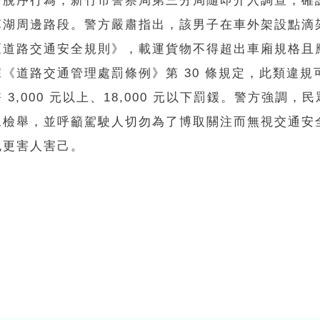
一脫序行為，新竹市警察局第三分局隨即介入調查，確
草湖周邊路段。警方嚴肅指出，該男子在車外架設點滴
《道路交通安全規則》，載運貨物不得超出車廂規格且
《道路交通管理處罰條例》第 30 條規定，此類違規
 3,000 元以上、18,000 元以下罰鍰。警方強調，
像檢舉，並呼籲駕駛人切勿為了博取關注而無視交通安
包更害人害己。