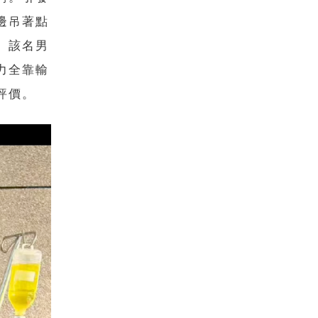
邊吊著點
。該名男
力全靠輸
評價。