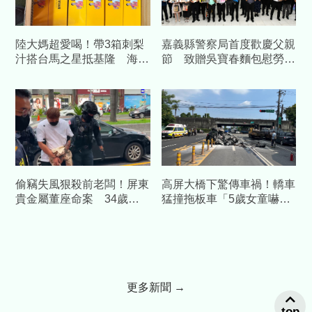
陸大媽超愛喝！帶3箱刺梨
嘉義縣警察局首度歡慶父親
汁搭台馬之星抵基隆 海巡
節 致贈吳寶春麵包慰勞警
查扣504包
察爸爸
偷竊失風狠殺前老闆！屏東
高屏大橋下驚傳車禍！轎車
貴金屬董座命案 34歲前
猛撞拖板車「5歲女童嚇
員工遭收押禁見
哭」 3人受傷急送醫
更多新聞 →
top