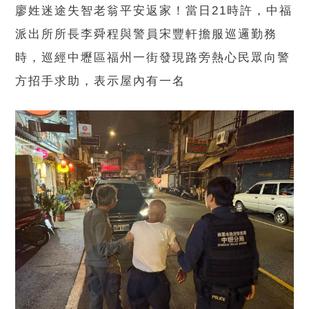
廖姓迷途失智老翁平安返家！當日21時許，中福
派出所所長李舜程與警員宋豐軒擔服巡邏勤務
時，巡經中壢區福州一街發現路旁熱心民眾向警
方招手求助，表示屋內有一名