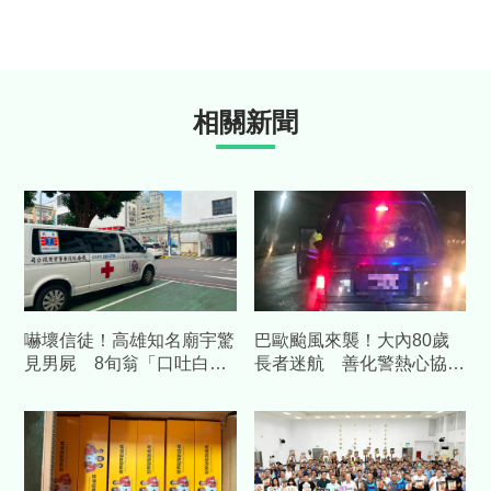
相關新聞
嚇壞信徒！高雄知名廟宇驚
巴歐颱風來襲！大內80歲
見男屍 8旬翁「口吐白
長者迷航 善化警熱心協尋
沫」倒公廁外
平安助返家