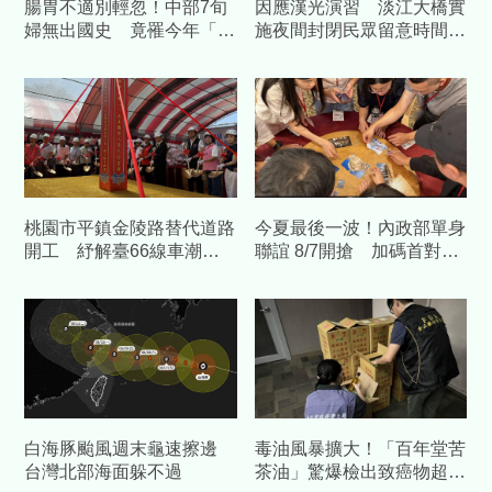
腸胃不適別輕忽！中部7旬
因應漢光演習 淡江大橋實
婦無出國史 竟罹今年「首
施夜間封閉民眾留意時間改
例本土傷寒」
道
桃園市平鎮金陵路替代道路
今夏最後一波！內政部單身
開工 紓解臺66線車潮中
聯誼 8/7開搶 加碼首對結
央補助1.58億元
婚送「1克拉鑽石對戒」
白海豚颱風週末龜速擦邊
毒油風暴擴大！「百年堂苦
台灣北部海面躲不過
茶油」驚爆檢出致癌物超