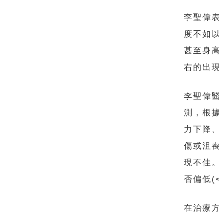
李聖偉
度不如
甚至身
右的出
李聖偉
測，根
力下降
傷或沮
現不佳
否偏低(
在治療