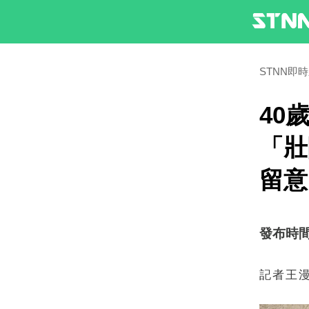
STNN即
40
「壯
留意
發布時間：2
記者王