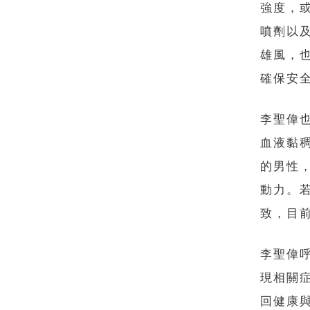
強度，
噴劑以
雄風，
確保安
李聖偉
血液黏
的男性
動力。
致，目
李聖偉
現相關
回健康