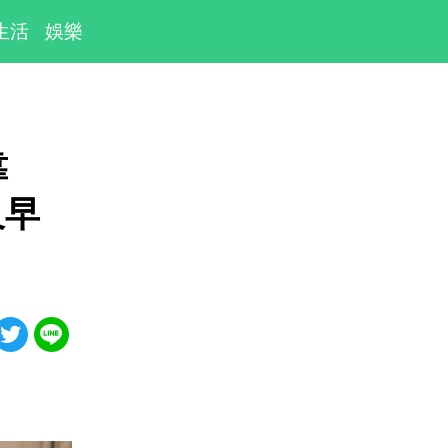
生活
娛樂
靠
及早