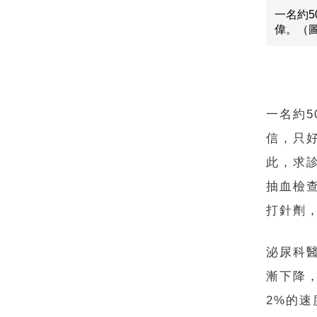
一名約
偉。（
一名約
信，只
此，求
抽血檢
打針劑
泌尿科
漸下降
2%的