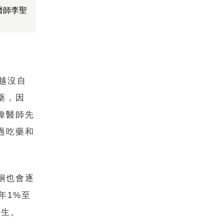
醫師李聖
越沒自
藥，因
偉醫師先
過吃藥和
酮也會逐
年1%至
發生。