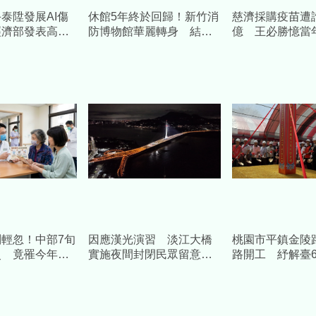
泰陞發展AI傷
休館5年終於回歸！新竹消
慈濟採購疫苗遭詐
經濟部發表高齡
防博物館華麗轉身 結合
億 王必勝憶當
預估帶動數十億
科技打造「沉浸式」防災
睿智
場域
輕忽！中部7旬
因應漢光演習 淡江大橋
桃園市平鎮金陵
史 竟罹今年
實施夜間封閉民眾留意時
路開工 紓解臺6
土傷寒」
間改道
中央補助1.58億