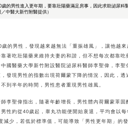
50歲的男性進入更年期，要靠壯陽藥滿足房事，因此求助泌尿科
圖／中醫大新竹附醫提供）
50歲的男性，發現越來越無法「重振雄風」，讓他越來
好靠著吃壯陽藥來維持夫妻的和諧，但不想每次都靠吃
診中國醫藥大學新竹附設醫院泌尿科醫師李聖偉，李聖
查，發現男性的指數出現荷爾蒙下降的情況，因此，透
，不到半年的時間，男性患者重現男性雄風。
醫師李聖偉指出，隨著年齡增長，男性體內荷爾蒙睪固
，男性約從40歲起，睾丸功能便開始衰退，平均會以每
速度減少，若低於標準值，可能導致「男性更年期」的