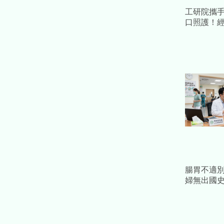
工研院攜手
口照護！
健康科技 
產值
腸胃不適別
婦無出國
「首例本