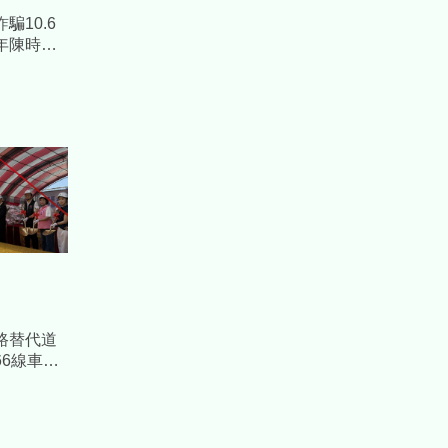
騙10.6
年陳時中
路替代道
6線車潮
元