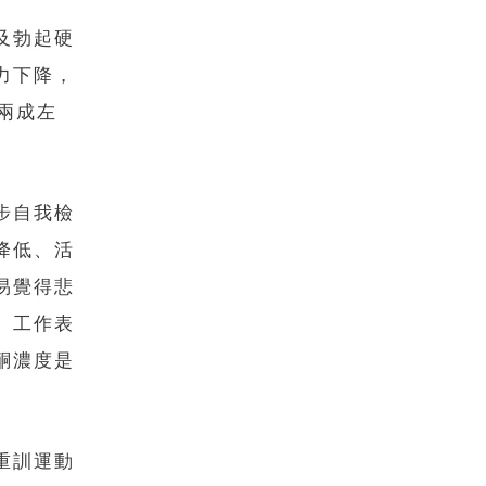
及勃起硬
力下降，
兩成左
步自我檢
降低、活
易覺得悲
、工作表
酮濃度是
重訓運動