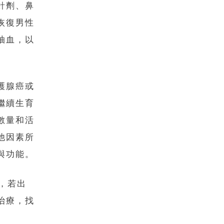
針劑、鼻
恢復男性
抽血，以
護腺癌或
繼續生育
數量和活
他因素所
與功能。
，若出
治療，找