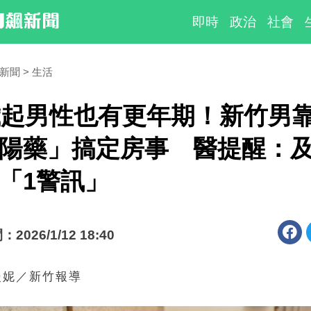
即時
政治
社會
時新聞
生活
歲起男性也有更年期！新竹男
陽藥」搞定房事 醫提醒：
「1警訊」
026/1/12 18:40
漫妮／新竹報導