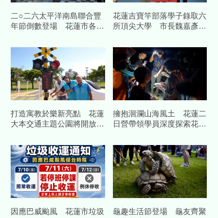
二○二六太平洋南島聯合豐
花蓮吉寶竿部落學子錄取六
年節倒數登場 花蓮市各部
所頂尖大學 市長魏嘉彥親
落夜間勤練大會舞
赴部落表揚
打造寓教於樂新亮點 花蓮
擁抱洄瀾山海風土 花蓮二
大本交通主題公園將開放體
日營帶領學員深度探索花蓮
驗
自然魅力
因應巴威颱風 花蓮市垃圾
龜趣生活節登場 龜友齊聚