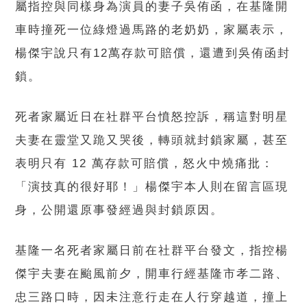
屬指控與同樣身為演員的妻子吳侑函，在基隆開
車時撞死一位綠燈過馬路的老奶奶，家屬表示，
楊傑宇說只有12萬存款可賠償，還遭到吳侑函封
鎖。
死者家屬近日在社群平台憤怒控訴，稱這對明星
夫妻在靈堂又跪又哭後，轉頭就封鎖家屬，甚至
表明只有 12 萬存款可賠償，怒火中燒痛批：
「演技真的很好耶！」楊傑宇本人則在留言區現
身，公開還原事發經過與封鎖原因。
基隆一名死者家屬日前在社群平台發文，指控楊
傑宇夫妻在颱風前夕，開車行經基隆市孝二路、
忠三路口時，因未注意行走在人行穿越道，撞上