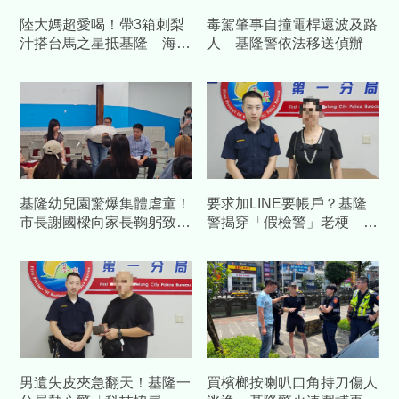
陸大媽超愛喝！帶3箱刺梨
毒駕肇事自撞電桿還波及路
汁搭台馬之星抵基隆 海巡
人 基隆警依法移送偵辦
查扣504包
基隆幼兒園驚爆集體虐童！
要求加LINE要帳戶？基隆
市長謝國樑向家長鞠躬致
警揭穿「假檢警」老梗 助
歉 檢方複訊諭令6人交保
驚慌女秒驚醒封鎖
男遺失皮夾急翻天！基隆一
買檳榔按喇叭口角持刀傷人