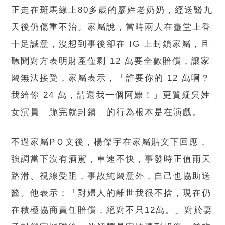
正走在斑馬線上80多歲的廖姓老奶奶，經送醫九
天後仍傷重不治。家屬說，當時兩人在靈堂上香
十足誠意，沒想到事後卻在 IG 上封鎖家屬，且
聽聞對方表明財產僅剩 12 萬要全數賠償，讓家
屬無法接受，家屬表示，「誰要你的 12 萬啊？
我給你 24 萬，請還我一個阿嬤！」更質疑吳姓
女演員「跪完就封鎖」的行為根本是在演戲。
不過家屬PＯ文後，楊傑宇在家屬貼文下回應，
強調當下沒有酒駕，車速不快，事發時正值雨天
路滑、視線受阻，事故純屬意外，自己也協助送
醫。他表示：「對婦人的離世我很不捨，現在仍
在積極協商責任賠償，絕對不只12萬。」對於妻