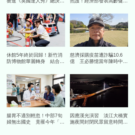
衝進《英國達人秀》總決
照護！經濟部發表高齡健康
賽 蔡英文深夜急發文：快
科技 預估帶動數十億產值
集氣投她
休館5年終於回歸！新竹消
慈濟採購疫苗遭詐騙10.6
防博物館華麗轉身 結合科
億 王必勝憶當年陳時中睿
技打造「沉浸式」防災場域
智
腸胃不適別輕忽！中部7旬
因應漢光演習 淡江大橋實
婦無出國史 竟罹今年「首
施夜間封閉民眾留意時間改
例本土傷寒」
道