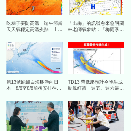
吃粽子要防高溫 端午節當
「出梅」的訊號愈來愈明顯
天天氣穩定高溫炎熱 上看
林老師氣象站：「梅雨季」
3５度
將轉換到「颱風季」！
第13號颱風白海豚游向日
TD13 帶低壓預計今晚生成
本 8/6至8/8前後安排往日
颱風紅霞 週五、週六最靠
本民眾要注意
近台灣