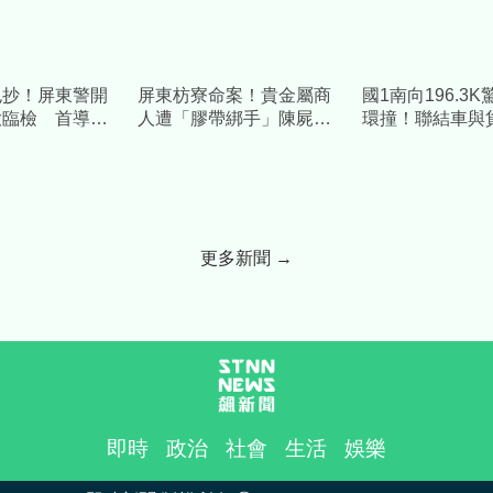
包抄！屏東警開
屏東枋寮命案！貴金屬商
國1南向196.3
大臨檢 首導入
人遭「膠帶綁手」陳屍血
環撞！聯結車與
中偵監抓包避檢
泊 兒開門見父屍崩潰報
成一團」釀2傷
警
更多新聞 →
即時
政治
社會
生活
娛樂