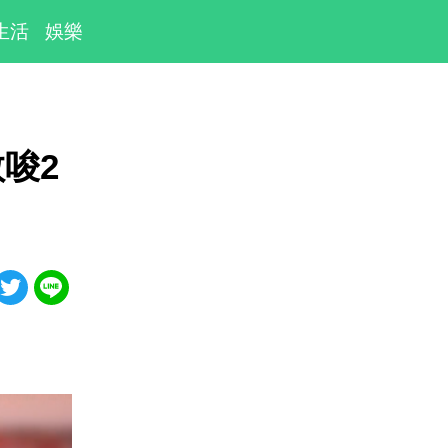
生活
娛樂
唆2