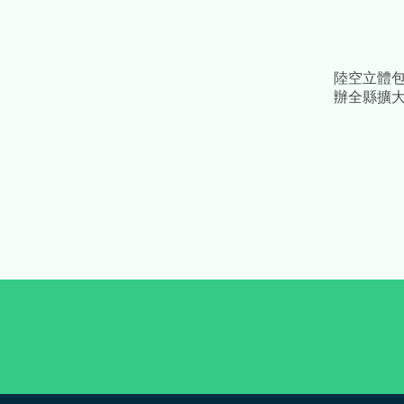
陸空立體
辦全縣擴
無人機空
車