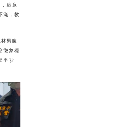
是，這竟
不滿，教
現林男腹
命徵象穩
出爭吵