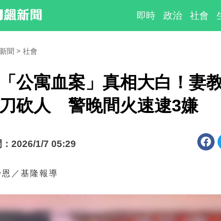
即時
政治
社會
時新聞
社會
「公寓血案」真相大白！妻教
刀砍人 警晚間火速逮3嫌
026/1/7 05:29
少恩／基隆報導