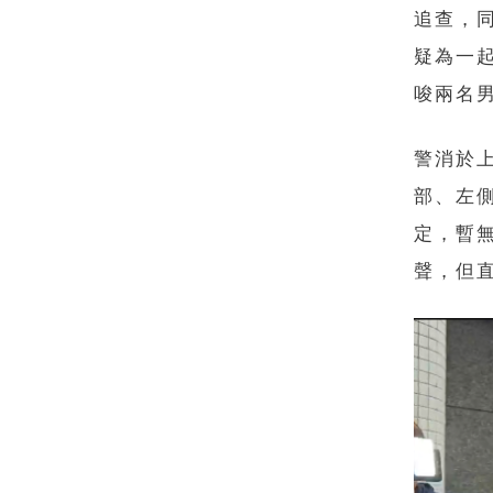
追查，
疑為一
唆兩名
警消於
部、左
定，暫
聲，但