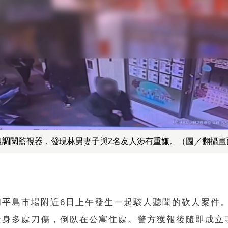
組調閱監視器，發現林男妻子與2名友人涉有重嫌。（圖／翻攝畫
和平島市場附近6日上午發生一起駭人聽聞的砍人案件
全身多處刀傷，倒臥在公寓住處。警方獲報後隨即成立