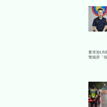
要求加LI
警揭穿「
助驚慌女