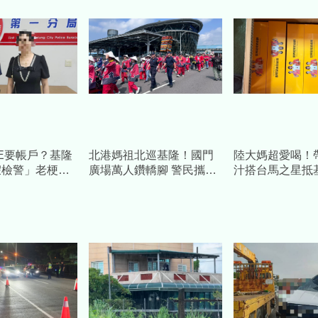
NE要帳戶？基隆
北港媽祖北巡基隆！國門
陸大媽超愛喝！
假檢警」老梗
廣場萬人鑽轎腳 警民攜手
汁搭台馬之星抵
秒驚醒封鎖
祈福活動圓滿順利
巡查扣504包