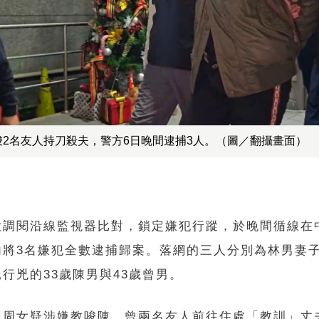
唆2名友人持刀殺夫，警方6日晚間逮捕3人。（圖／翻攝畫面）
大調閱沿線監視器比對，鎖定嫌犯行蹤，於晚間循線在
內將3名嫌犯全數逮捕歸案。落網的三人分別為林男妻
行兇的33歲陳男與43歲曾男。
，周女疑涉嫌教唆陳、曾兩名友人前往住處「教訓」丈