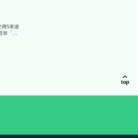
K驚傳5車連
貨車「擠
top