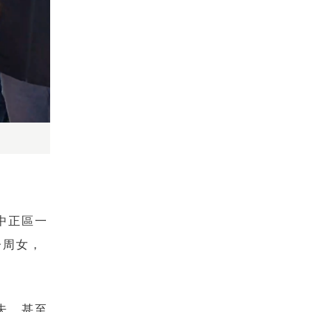
中正區一
子周女，
夫，甚至