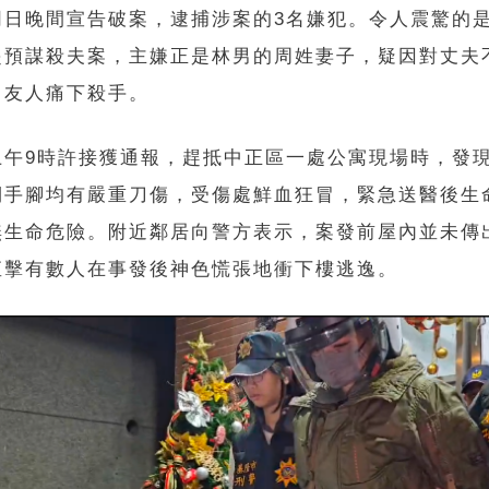
同日晚間宣告破案，逮捕涉案的3名嫌犯。令人震驚的
起預謀殺夫案，主嫌正是林男的周姓妻子，疑因對丈夫
男友人痛下殺手。
上午9時許接獲通報，趕抵中正區一處公寓現場時，發
側手腳均有嚴重刀傷，受傷處鮮血狂冒，緊急送醫後生
無生命危險。附近鄰居向警方表示，案發前屋內並未傳
直擊有數人在事發後神色慌張地衝下樓逃逸。