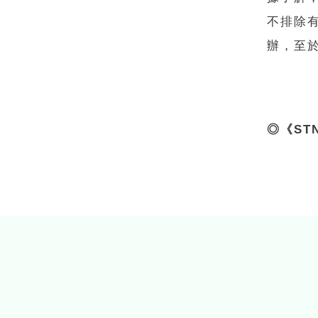
不排除
辦，至
◎《ST