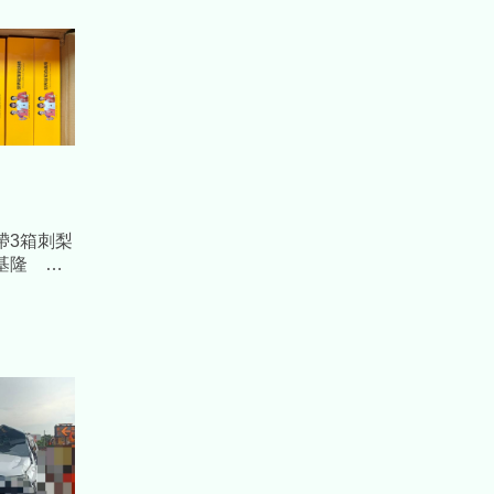
帶3箱刺梨
基隆 海