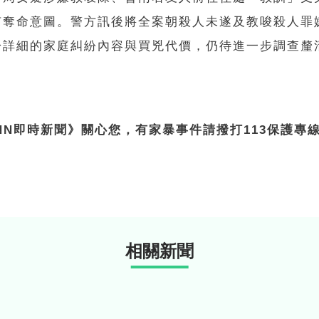
有奪命意圖。警方訊後將全案朝殺人未遂及教唆殺人罪
於詳細的家庭糾紛內容與買兇代價，仍待進一步調查釐
NN即時新聞》關心您，有家暴事件請撥打113保護專
相關新聞