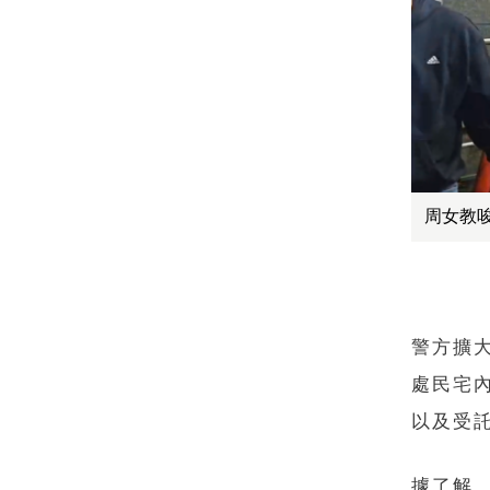
周女教
警方擴
處民宅
以及受託
據了解