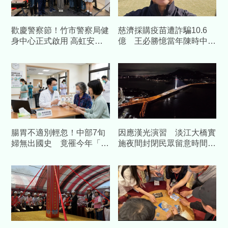
歡慶警察節！竹市警察局健
慈濟採購疫苗遭詐騙10.6
身中心正式啟用 高虹安：
億 王必勝憶當年陳時中睿
提升員警健康福祉
智
腸胃不適別輕忽！中部7旬
因應漢光演習 淡江大橋實
婦無出國史 竟罹今年「首
施夜間封閉民眾留意時間改
例本土傷寒」
道