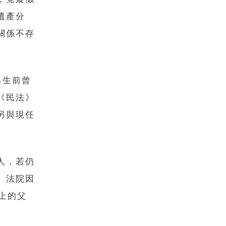
遺產分
關係不存
男生前曾
《民法》
另與現任
人，若仍
。法院因
上的父