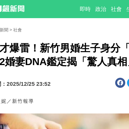
即時
政治
社會
時新聞
社會
才爆雷！新竹男婚生子身分
2婚妻DNA鑑定揭「驚人真相
025/12/25 23:52
漫妮／新竹報導