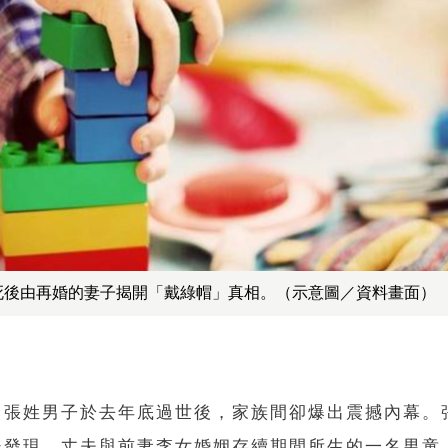
死後由再婚的妻子揭開「戴綠帽」真相。（示意圖／資料畫面）
名張姓男子於去年底過世後，家族間卻爆出震撼內幕。
後發現，丈夫與前妻李女婚姻存續期間所生的一名男童