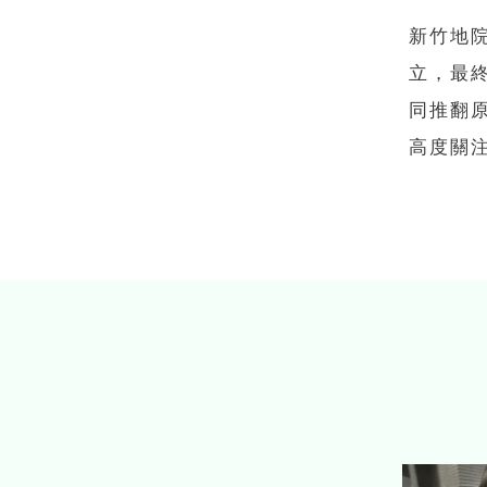
新竹地
立，最
同推翻
高度關