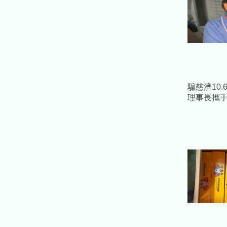
騙慈濟10
理事長攜
天空樹豪宅
裁定續押