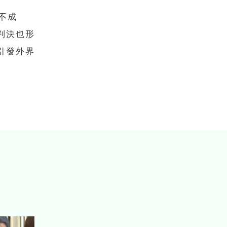
不成
判決也形
引發外界