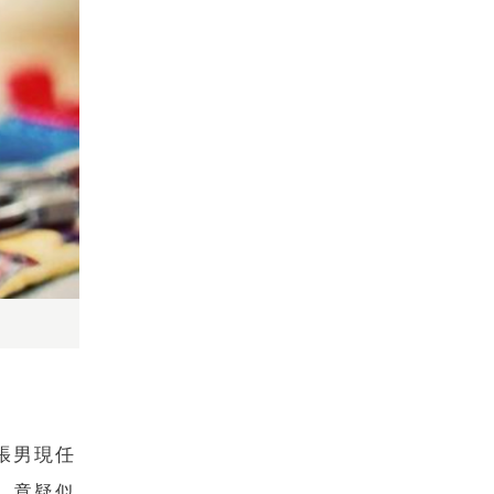
張男現任
，竟疑似