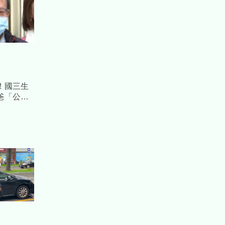
！國三生
爸「公開
萬成立獎學
鈴