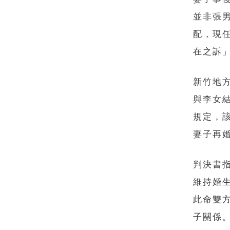
並非張
配，現
在之訴
新竹地方
與李女
規定，
妻子再
判決書
維持婚
此命雙
子關係