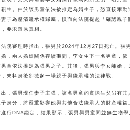
男親生。由於該男童依法被推定為婚生子，恐直接牽動
任妻子為釐清繼承權歸屬，憤而向法院提起「確認親子
」，要求還原真相。
法院審理時指出，張男於2024年12月27日死亡。張
結婚，兩人婚姻關係存續期間，李女生下一名男童，依
該男童依法推定為張男之子。其後，張男與李女離婚，
婚，未料身後卻掀起一場親子與繼承權的法律戰。
指出，張男現任妻子主張，該名男童的實際生父另有其
生子身分，將嚴重影響她與其他合法繼承人的財產權益
方進行DNA鑑定，結果顯示，張男與男童間並無生物學
。