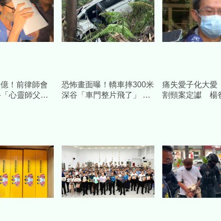
.6億！前律師會
恐怖畫面曝！轎車摔300米
痛失愛子化大愛
手「心靈師父」
深谷「車門整片飛了」 割
割頸案定讞 楊
藏金庫 3主謀
草工人驚見男屍慘成白骨
兒全名」捐550
金、裝校園求救