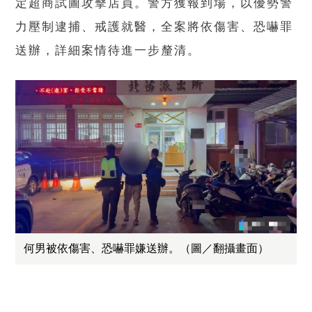
定超商試圖攻擊店員。警方獲報到場，以優勢警
力壓制逮捕、戒護就醫，全案將依傷害、恐嚇罪
送辦，詳細案情待進一步釐清。
何男被依傷害、恐嚇罪嫌送辦。（圖／翻攝畫面）