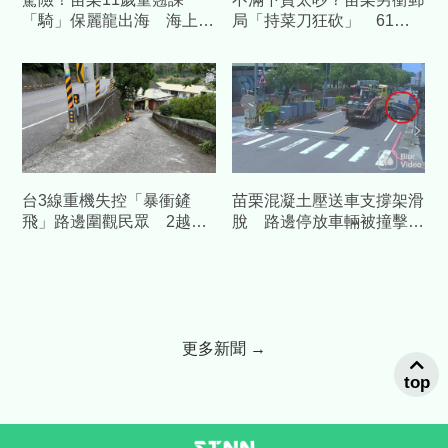
「騎」保麗龍出海 海上漂
局「持菜刀狂砍」 61歲
流險成「人體舢舨」
郵務士慘死血泊
台3線重機失控「暴衝鏟
苗栗混凝土壓送車支撐架滑
飛」路邊圍觀民眾 2越籍
脫 路邊停放車輛被撞擊成
男女慘撞飛、小腿骨折
廢鐵
更多新聞 →
top