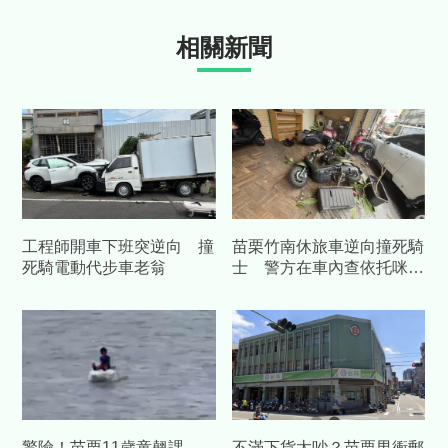
相關新聞
工程師開車下班突逆向 撞
苗栗竹南休旅車逆向撞死騎
死騎電動代步車老翁
士 警方在車內查依托咪酯
電子煙
驚險！苗栗11歲童翹課
不滿下貨太吵？苗栗男衝郵