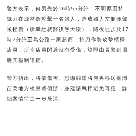
警方表示，何男先於16時55分許，不明原因持
鐮刀在源林街攻擊一名婦人，造成婦人左側腰部
頓挫傷（所幸經就醫後無大礙），隨後徒步於17
時2分許至為公路一家超商，持刀作勢攻擊櫃檯
店員，所幸店員閃避沒有受傷，旋即由員警到場
將其壓制逮捕。
警方指出，將依傷害、恐嚇罪嫌將何男移送臺灣
苗栗地方檢察署偵辦，並建請羈押避免再犯，詳
細案情待進一步釐清。