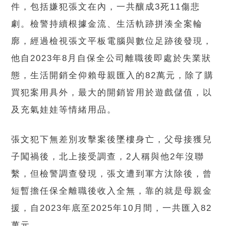
件，包括嫌犯張文在內，一共釀成3死11傷悲
劇。檢警持續根據金流、生活軌跡拼湊全案輪
廓，經過檢視張文平板電腦與數位足跡後發現，
他自2023年8月自保全公司離職後即處於失業狀
態，生活開銷全仰賴母親匯入的82萬元，除了購
買犯案用具外，最大的開銷皆用於遊戲儲值，以
及充氣娃娃等情緒用品。
張文犯下無差別攻擊案後墜樓身亡，父母接獲兒
子闖禍後，北上接受調查，2人稱與他2年沒聯
繫，但檢警調查發現，張文遭到軍方汰除後，曾
短暫擔任保全離職後收入全無，靠的就是母親金
援，自2023年底至2025年10月間，一共匯入82
萬元。