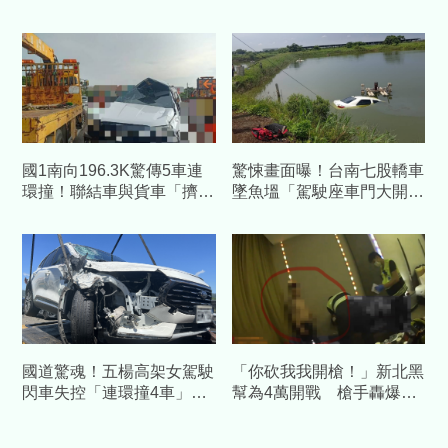
機空中偵監抓包避檢車
兒開門見父屍崩潰報警
國1南向196.3K驚傳5車連
驚悚畫面曝！台南七股轎車
環撞！聯結車與貨車「擠成
墜魚塭「駕駛座車門大開」
一團」釀2傷
蘇姓塭主不幸溺斃
國道驚魂！五楊高架女駕駛
「你砍我我開槍！」新北黑
閃車失控「連環撞4車」
幫為4萬開戰 槍手轟爆貿
驚悚毀損畫面曝光
易公司後帶槍自首