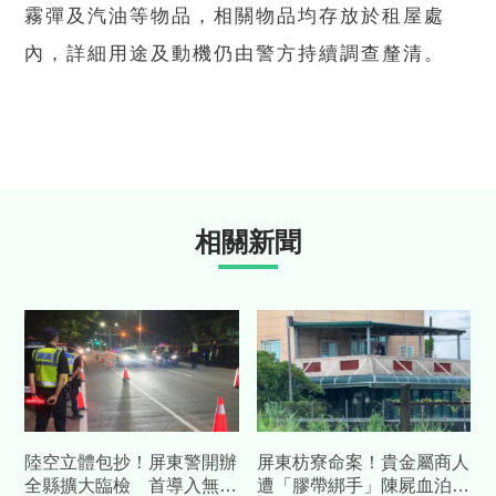
霧彈及汽油等物品，相關物品均存放於租屋處
內，詳細用途及動機仍由警方持續調查釐清。
相關新聞
陸空立體包抄！屏東警開辦
屏東枋寮命案！貴金屬商人
全縣擴大臨檢 首導入無人
遭「膠帶綁手」陳屍血泊