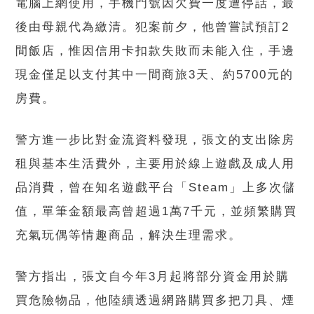
電腦上網使用，手機門號因欠費一度遭停話，最
後由母親代為繳清。犯案前夕，他曾嘗試預訂2
間飯店，惟因信用卡扣款失敗而未能入住，手邊
現金僅足以支付其中一間商旅3天、約5700元的
房費。
警方進一步比對金流資料發現，張文的支出除房
租與基本生活費外，主要用於線上遊戲及成人用
品消費，曾在知名遊戲平台「Steam」上多次儲
值，單筆金額最高曾超過1萬7千元，並頻繁購買
充氣玩偶等情趣商品，解決生理需求。
警方指出，張文自今年3月起將部分資金用於購
買危險物品，他陸續透過網路購買多把刀具、煙