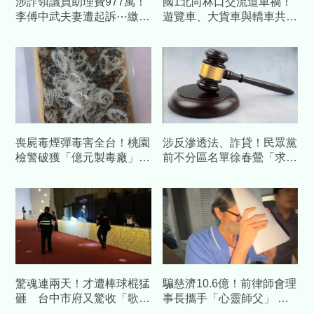
涉詐領議員助理費977萬！
國1北向林口交流道車禍！
李傅中武夫妻遭起訴⋯繳回
遊覽車、大貨車與轎車共9
千萬不法所
車撞成一團8人送醫
喪屍毒煙彈毒害全台！桃園
涉反滲透法、詐貸！民眾黨
檢警破獲「億元製毒廠」逮
前不分區名單徐春鶯「求刑
2人 最多求處15年重刑
21年6月」法官裁定200萬
交保
驚魂連兩天！才遭棒球棍猛
騙慈濟10.6億！前律師會理
砸 台中市府又驚收「歌劇
事長攜手「心靈師父」 天
院放10顆炸彈」恐嚇留言
空樹豪宅藏金庫 3主謀裁定