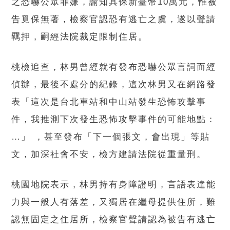
之恐嚇公眾罪嫌，諭知具保新臺幣10萬元，惟被
告覓保無著，檢察官認恐有逃亡之虞，遂以聲請
羈押，嗣經法院裁定限制住居。
桃檢追查，林男曾經就有發布恐嚇公眾言詞而經
偵辦，最後不處分的紀錄，這次林男又在網路發
表「這次是台北車站和中山站發生恐怖攻擊事
件，我推測下次發生恐怖攻擊事件的可能地點：
…」 ，甚至發布「下一個張文，會出現」等貼
文，加深社會不安，檢方建請法院從重量刑。
桃園地院表示，林男持有身障證明，言語表達能
力與一般人有落差，又獨居在繼母提供住所，難
認無固定之住居所，檢察官聲請認為被告有逃亡