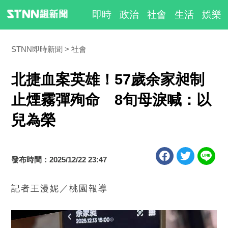
即時
政治
社會
生活
娛樂
STNN即時新聞
社會
北捷血案英雄！57歲余家昶制
止煙霧彈殉命 8旬母淚喊：以
兒為榮
發布時間：2025/12/22 23:47
記者王漫妮／桃園報導