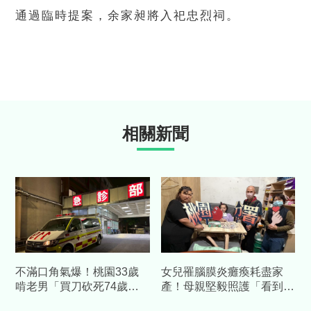
通過臨時提案，余家昶將入祀忠烈祠。
相關新聞
不滿口角氣爆！桃園33歲
女兒罹腦膜炎癱瘓耗盡家
啃老男「買刀砍死74歲老
產！母親堅毅照護「看到笑
父」 母震驚：沒想到會這
容就值得」 桃園分署主動