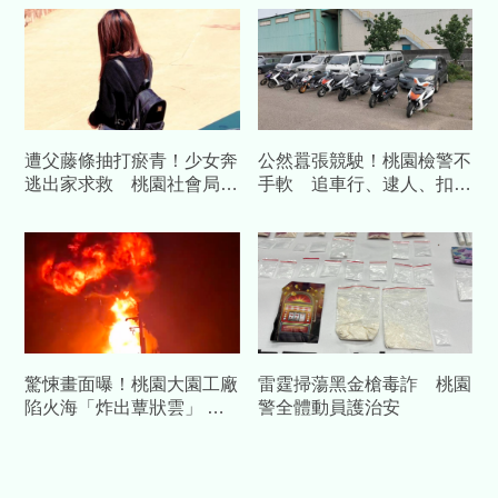
樣
關懷送慰問金
遭父藤條抽打瘀青！少女奔
公然囂張競駛！桃園檢警不
逃出家求救 桃園社會局出
手軟 追車行、逮人、扣
手了
車、開單，飆車代價逾兩百
萬
驚悚畫面曝！桃園大園工廠
雷霆掃蕩黑金槍毒詐 桃園
陷火海「炸出蕈狀雲」 男
警全體動員護治安
員工二度燙傷送醫