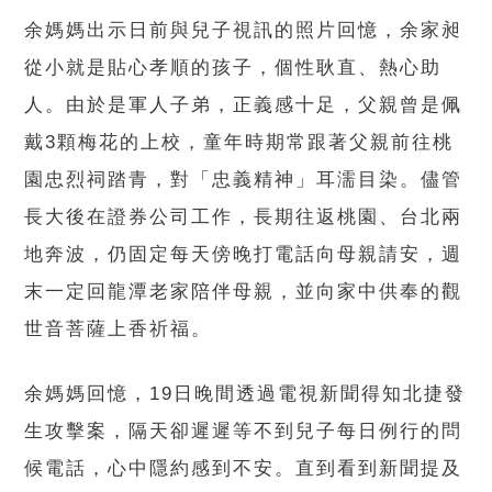
余媽媽出示日前與兒子視訊的照片回憶，余家昶
從小就是貼心孝順的孩子，個性耿直、熱心助
人。由於是軍人子弟，正義感十足，父親曾是佩
戴3顆梅花的上校，童年時期常跟著父親前往桃
園忠烈祠踏青，對「忠義精神」耳濡目染。儘管
長大後在證券公司工作，長期往返桃園、台北兩
地奔波，仍固定每天傍晚打電話向母親請安，週
末一定回龍潭老家陪伴母親，並向家中供奉的觀
世音菩薩上香祈福。
余媽媽回憶，19日晚間透過電視新聞得知北捷發
生攻擊案，隔天卻遲遲等不到兒子每日例行的問
候電話，心中隱約感到不安。直到看到新聞提及