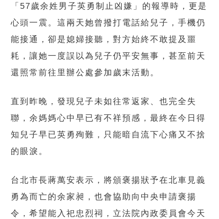
「57歲余姓男子英勇制止凶嫌」的報導時，更是
心頭一震。這兩天她曾撥打電話給兒子，手機仍
能接通，卻是媳婦接聽，對方始終不敢提及噩
耗，讓她一度誤以為兒子仍平安無事，甚至前天
還照常前往里辦公處參加歲末活動。
直到昨晚，發現兒子未如往常返家、也完全失
聯，余媽媽心中早已有不祥預感，最終在今日得
知兒子早已英勇殉難，只能暗自流下心痛又不捨
的眼淚。
台北市長蔣萬安表示，將頒褒揚狀予在北車見義
勇為而亡的余家昶，也會協助向中央申請褒揚
令，希望能入祀忠烈祠，立法院內政委員會今天