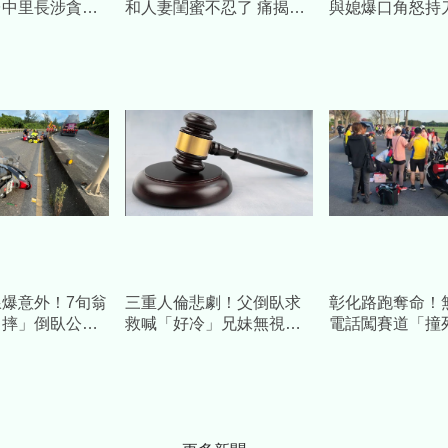
台中里長涉貪侵
和人妻閨蜜不忍了 痛揭
與媳爆口角怒持
.2萬下場慘了
「渣夫外遇小三、吸血全
頸」 她慘叫倒
家」內幕：都是惡魔
死
爆意外！7旬翁
三重人倫悲劇！父倒臥求
彰化路跑奪命！
自摔」倒臥公墓
救喊「好冷」兄妹無視滿
電話闖賽道「撞
吸心跳送醫
地血 瞎扯：以為是火龍
判2年10月 家
果汁
他被抓去關