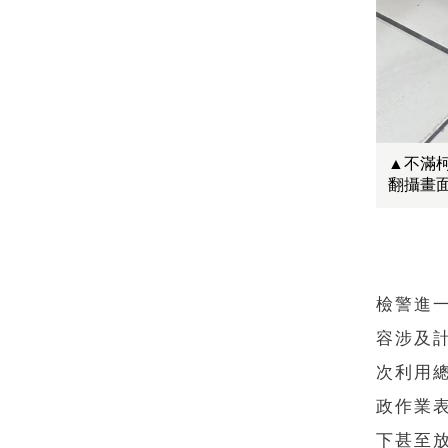
▲不滿
翻攝畫
檢警進
容涉及
次利用
政作業
下甚至