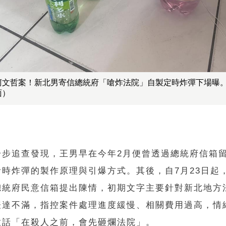
柯文哲案！新北男寄信總統府「嗆炸法院」自製定時炸彈下場曝
面）
一步追查發現，王男早在今年2月便曾透過總統府信箱
計時炸彈的製作原理與引爆方式。其後，自7月23日起
總統府民意信箱提出陳情，初期文字主要針對新北地方
表達不滿，指控案件處理進度緩慢、相關費用過高，情
放話「在殺人之前，會先砸爛法院」。