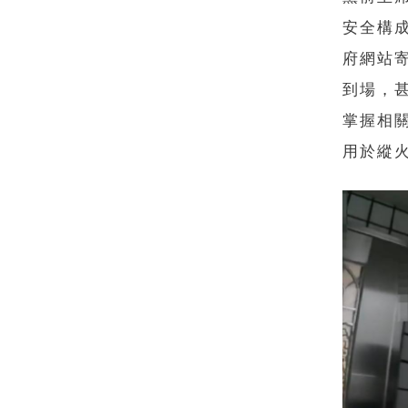
安全構
府網站
到場，
掌握相
用於縱