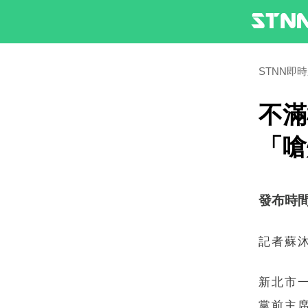
STNN即
不滿
「
發布時間：2
記者蘇
新北市一
黨前主