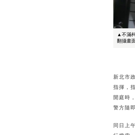
▲不滿
翻攝畫
新北市政
指揮，
開庭時
警方隨
同日上