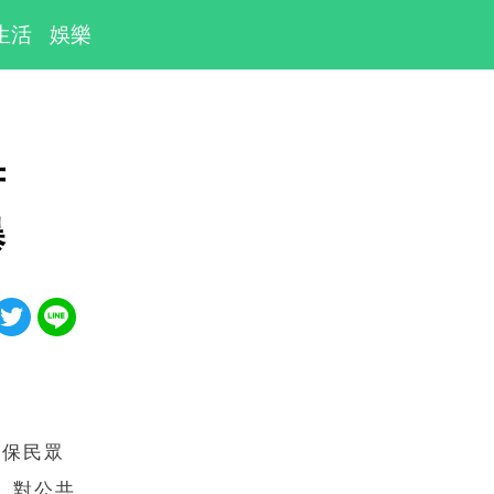
生活
娛樂
府
場曝
具保民眾
，對公共