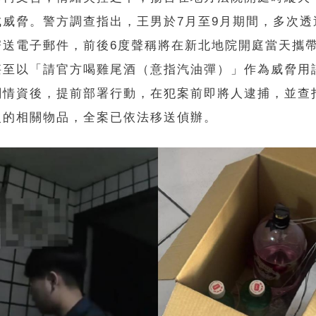
成威脅。警方調查指出，王男於7月至9月期間，多次透
寄送電子郵件，前後6度聲稱將在新北地院開庭當天攜
甚至以「請官方喝雞尾酒（意指汽油彈）」作為威脅用
關情資後，提前部署行動，在犯案前即將人逮捕，並查
火的相關物品，全案已依法移送偵辦。