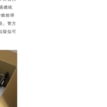
過總統
帶燃燒彈
語。警方
扣疑似可