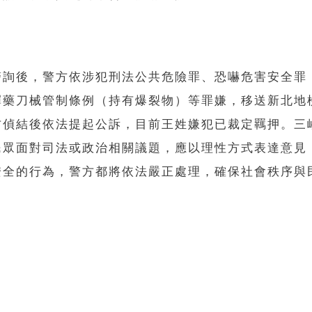
警詢後，警方依涉犯刑法公共危險罪、恐嚇危害安全罪
彈藥刀械管制條例（持有爆裂物）等罪嫌，移送新北地
方偵結後依法提起公訴，目前王姓嫌犯已裁定羈押。三
民眾面對司法或政治相關議題，應以理性方式表達意見
安全的行為，警方都將依法嚴正處理，確保社會秩序與