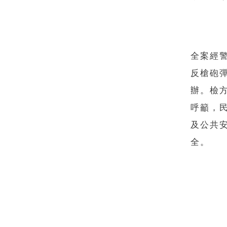
全案經
反槍砲
辦。檢
呼籲，
及公共
全。