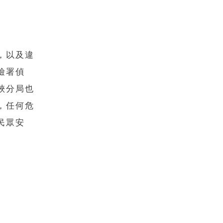
，以及違
檢署偵
峽分局也
，任何危
民眾安