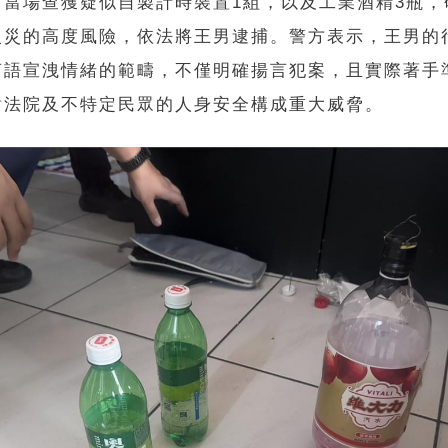
，當場查獲疑似自製計時裝置1組，以及工業酒精3瓶，
火災的高度風險，依法將王男逮捕。警方表示，王男的
言語宣洩情緒的範疇，不僅明確揚言犯案，且實際著手
對法院及不特定民眾的人身安全構成重大威脅。