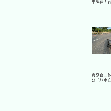
車馬費！
占公款22
貢寮台二線
疑「騎車
旁 無呼