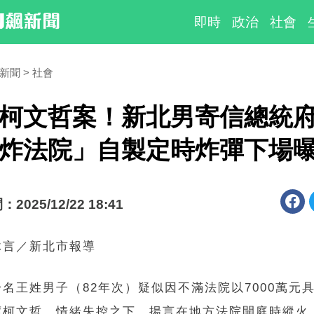
即時
政治
社會
時新聞
社會
柯文哲案！新北男寄信總統
嗆炸法院」自製定時炸彈下
025/12/22 18:41
沐言／新北市報導
名王姓男子（82年次）疑似因不滿法院以7000萬元
席柯文哲，情緒失控之下，揚言在地方法院開庭時縱火