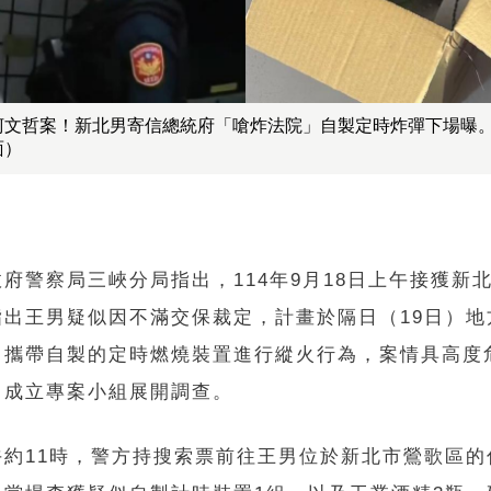
柯文哲案！新北男寄信總統府「嗆炸法院」自製定時炸彈下場曝
面）
府警察局三峽分局指出，114年9月18日上午接獲新
指出王男疑似因不滿交保裁定，計畫於隔日（19日）地
，攜帶自製的定時燃燒裝置進行縱火行為，案情具高度
即成立專案小組展開調查。
午約11時，警方持搜索票前往王男位於新北市鶯歌區的