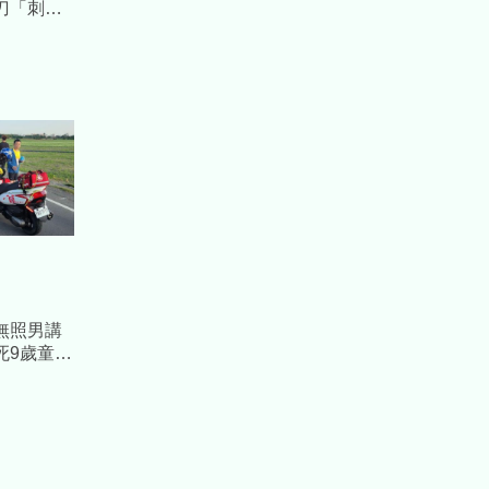
刀「刺
血泊慘
無照男講
死9歲童」
屬淚：想看