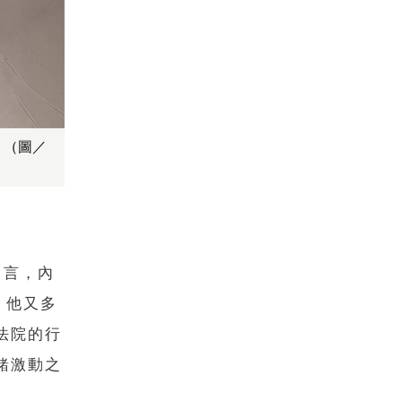
。（圖／
留言，內
，他又多
法院的行
緒激動之