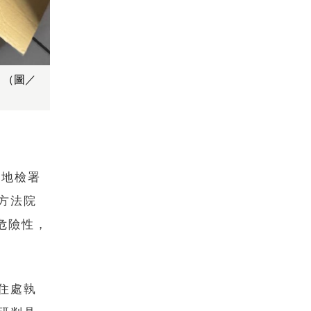
。（圖／
北地檢署
方法院
危險性，
住處執