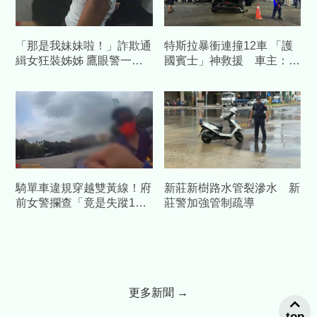
「那是我妹妹啦！」詐欺通
特斯拉暴衝連撞12車 「護
緝女狂裝姊姊 鷹眼警一句
國賓士」神救援 車主：幸
靈魂拷問秒認栽
好撞到我的車
騎單車違規穿越雙黃線！府
新莊新樹路水管裂滲水 新
前女警攔查「竟是失蹤1年
莊警加強管制疏導
人口」
更多新聞 →
top