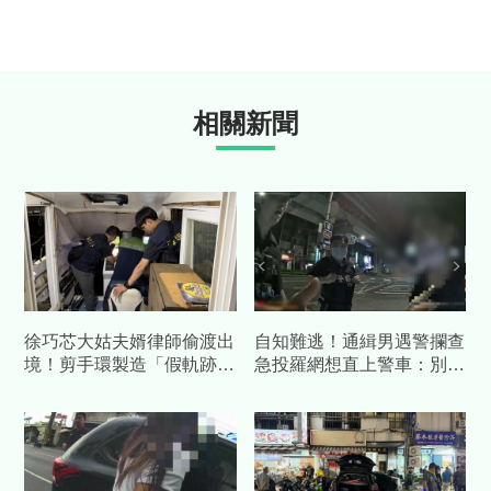
相關新聞
徐巧芯大姑夫婿律師偷渡出
自知難逃！通緝男遇警攔查
境！剪手環製造「假軌跡」
急投羅網想直上警車：別查
跑了...媽也被通緝 檢起訴
了載我走
偷渡集團