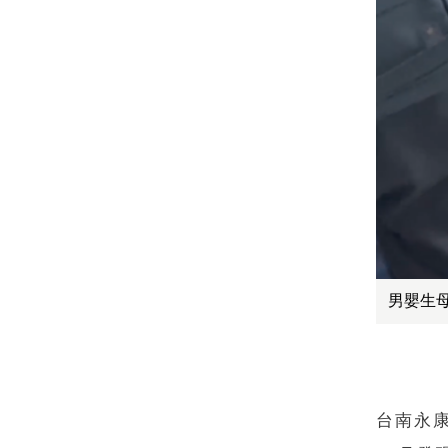
男嬰生
台南永