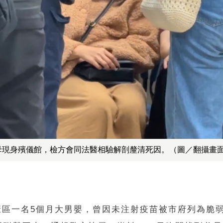
母現身殯儀館，檢方會同法醫相驗解剖釐清死因。（圖／翻攝畫
康區一名5個月大男嬰，曾因未注射疫苗被市府列為脆