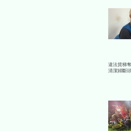
違法貨梯奪
清潔婦斷
慘死 檢
爐