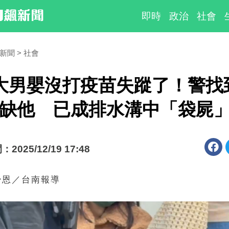
即時
政治
社會
時新聞
社會
大男嬰沒打疫苗失蹤了！警找
缺他 已成排水溝中「袋屍
025/12/19 17:48
少恩／台南報導