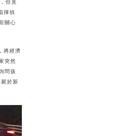
母，但竟
指揮偵
前關心
，將經濟
家突然
詢問孩
棄屍於新