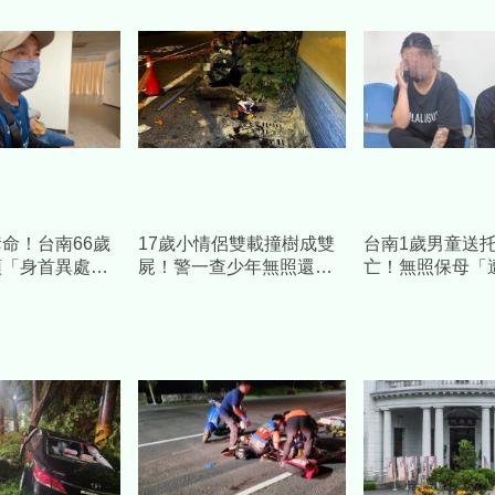
命！台南66歲
17歲小情侶雙載撞樹成雙
台南1歲男童送托
頭「身首異處」
屍！警一查少年無照還泥
亡！無照保母「
方相驗結果出
醉 父：去年才送走他哥
童」住家被蛋洗
紙 警逮3莽男