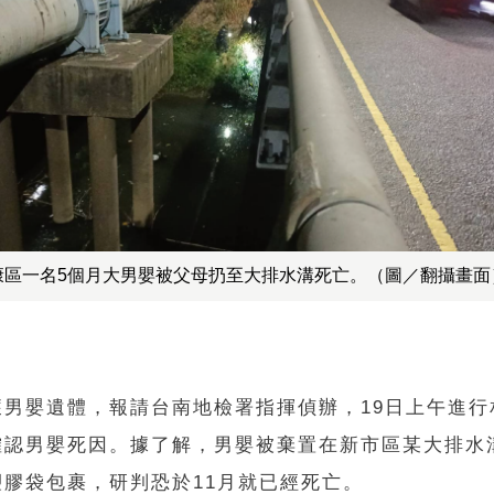
康區一名5個月大男嬰被父母扔至大排水溝死亡。（圖／翻攝畫面
獲男嬰遺體，報請台南地檢署指揮偵辦，19日上午進行
確認男嬰死因。據了解，男嬰被棄置在新市區某大排水
塑膠袋包裹，研判恐於11月就已經死亡。