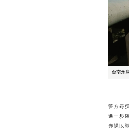
台南永
警方尋
進一步
赤裸以