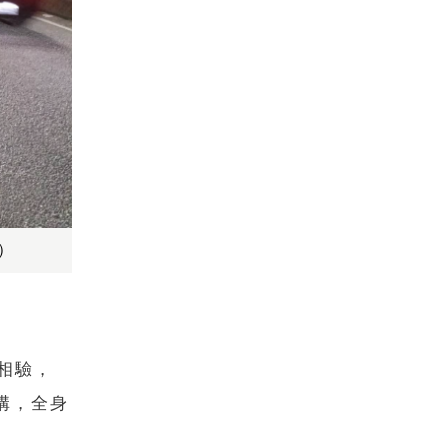
）
相驗，
溝，全身