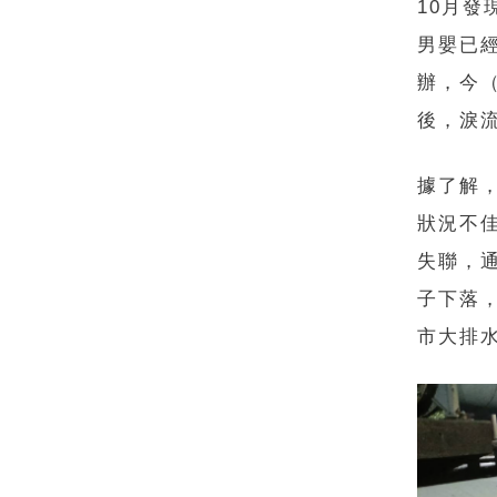
10月
男嬰已
辦，今
後，淚
據了解
狀況不
失聯，
子下落
市大排