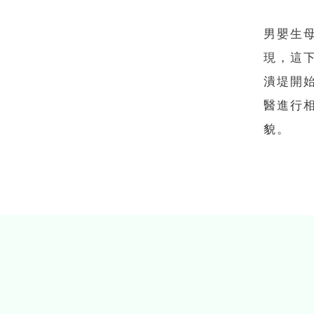
男嬰生
現，這
潰堤開
醫進行
貌。