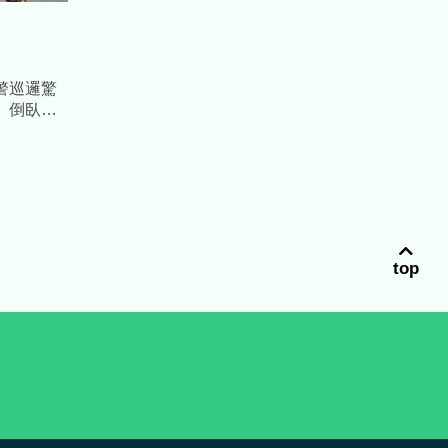
警巡邏驚
」倒臥庫
份曝光
top