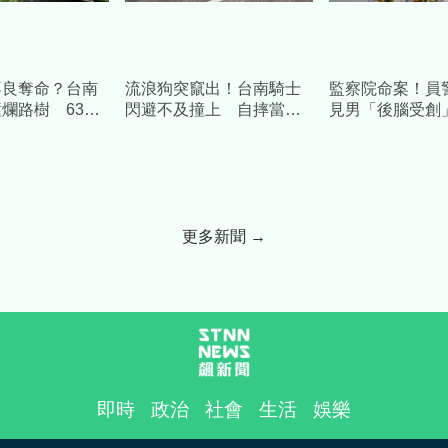
不良奪命？台南
流浪狗突竄出！台南騎士
監察院命案！員
爛路樹 63歲
閃避不及撞上 自摔當場
見男「後腦受創
治
OHCA送醫不治
房身亡 死者身
更多新聞 →
即時
政治
社會
生活
娛樂