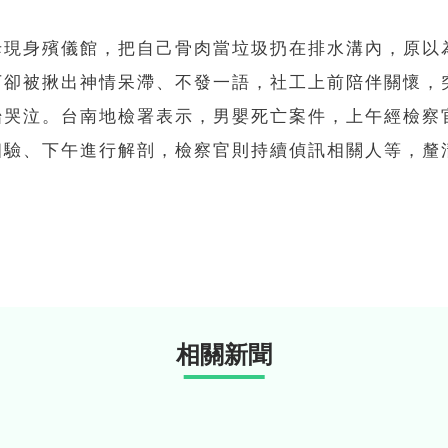
母現身殯儀館，把自己骨肉當垃圾扔在排水溝內，原以
下卻被揪出神情呆滯、不發一語，社工上前陪伴關懷，
始哭泣。台南地檢署表示，男嬰死亡案件，上午經檢察
相驗、下午進行解剖，檢察官則持續偵訊相關人等，釐
相關新聞