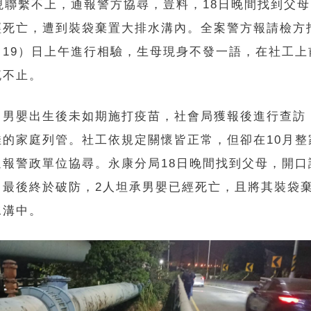
發現聯繫不上，通報警方協尋，豈料，18日晚間找到父
經死亡，遭到裝袋棄置大排水溝內。全案警方報請檢方
（19）日上午進行相驗，生母現身不發一語，在社工上
流不止。
，男嬰出生後未如期施打疫苗，社會局獲報後進行查訪
佳的家庭列管。社工依規定關懷皆正常，但卻在10月整
通報警政單位協尋。永康分局18日晚間找到父母，開口
，最後終於破防，2人坦承男嬰已經死亡，且將其裝袋
水溝中。