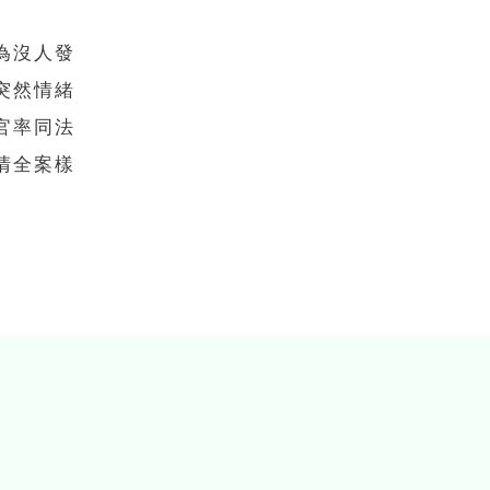
為沒人發
突然情緒
官率同法
清全案樣