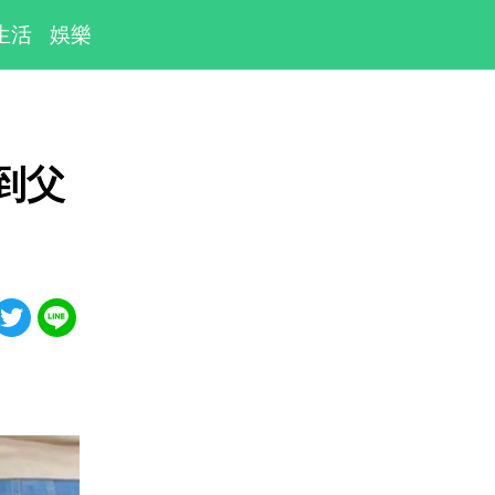
生活
娛樂
到父
」