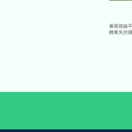
暴雨視線
轎車失控撞
男傷重不