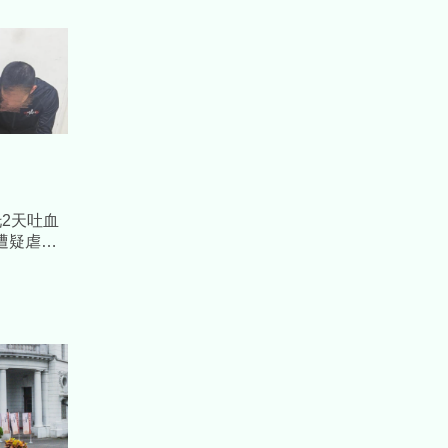
2天吐血
遭疑虐
、撒冥