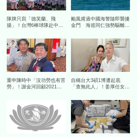
隊牌只寫「德芙蘭、飛
颱風甫過中國海警隨即襲擾
揚」！台灣6棒球隊赴中交
金門 海巡同仁強勢驅離展
流藏校名 陸委會發聲警告
現執法決心
重申陳時中「沒功勞也有苦
自稱台大3碩1博遭起底
勞」！謝金河回顧2021疫
「查無此人」！姜厚任女友
苗荒：有人顛倒黑白令人痛
不忍了 臉書764字長文大
心
談「邏輯」反擊：接近真相