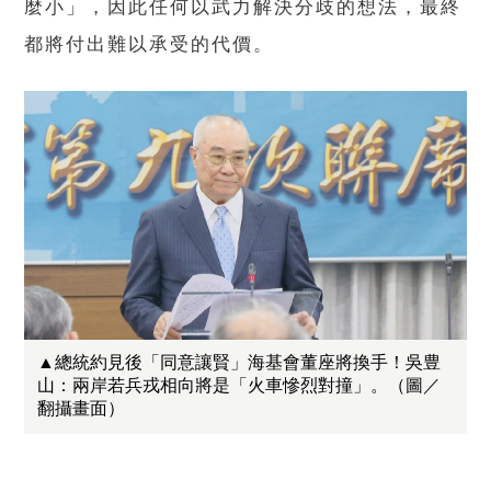
麼小」，因此任何以武力解決分歧的想法，最終
都將付出難以承受的代價。
▲總統約見後「同意讓賢」海基會董座將換手！吳豊
山：兩岸若兵戎相向將是「火車慘烈對撞」。（圖／
翻攝畫面）