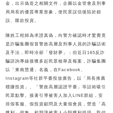
金，出示偽造之相關文件，企圖以金管會及刑事
局局長的優質專業形象，使民眾誤信後陷於錯
誤、匯款投資。
陳姓工程師為求證真偽，向警方確認時才驚覺竟
是詐騙集團假冒警政高層及刑事人員的詐騙話術
及手法，即時冷卻「發財夢」；但近日165反詐
騙諮詢專線接獲多起民眾檢舉及報案，詐騙集團
以「東南慧通」名義，在Facebook、
Instagram等社群平臺投放廣告，以「局長推薦
穩賺投資」、「警政高層認證平臺」等話術吸引
民眾點擊。接著引導被害人加入LINE群組，安
排假客服、假投資顧問及大量假會員，營造「高
獲利」假象。初期讓被害人小額獲利提現，取信