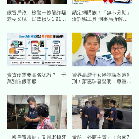
假冒戶政、檢警一條龍詐騙
鎖定網購族！「無卡分期」
老梗又現 民眾損失1,912
淪詐騙工具 刑事局拆解假
萬元
綠界網頁騙局
賣貨便需要實名認證？ 千
警界高層子女捲詐騙案遭判
萬別信假客服
刑！蕭惠珠發聲明：尊重判
決、女兒已汲取教訓
「帳戶遭凍結」又是老掉牙
暈船「外商主管」！台南7