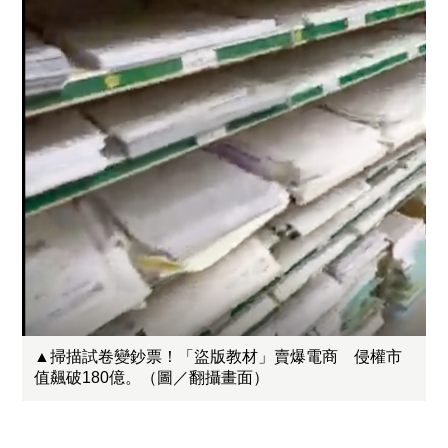
▲掃描試卷變鈔票！「盜版教材」賣爆電商 侵權市
值飆破180億。（圖／翻攝畫面）