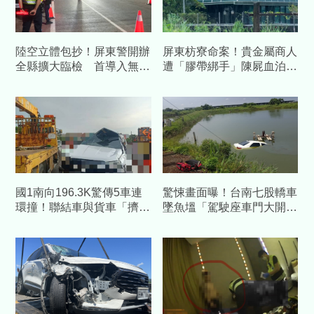
陸空立體包抄！屏東警開辦
屏東枋寮命案！貴金屬商人
全縣擴大臨檢 首導入無人
遭「膠帶綁手」陳屍血泊
機空中偵監抓包避檢車
兒開門見父屍崩潰報警
國1南向196.3K驚傳5車連
驚悚畫面曝！台南七股轎車
環撞！聯結車與貨車「擠成
墜魚塭「駕駛座車門大開」
一團」釀2傷
蘇姓塭主不幸溺斃