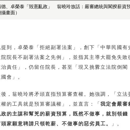
清德、卓榮泰「毀憲亂政」 翁曉玲放話：嚴審總統與閣揆薪資
翻攝畫面）
也提到，卓榮泰「拒絕副署法案」，創下「中華民國有
政院院長不副署法案之先例」，並指其主導大罷免失敗
政治責任」，仍留任院長，甚至「現又挑釁立法院倒閣
散國會」。
最後，翁曉玲將矛頭直指預算審查權。她強調，「立法
政權的工具就是預算審議權」，並直言：「
我定會嚴審
亂政的主謀和幫兇的薪資預算，既然不做事，就別領錢
有頭家願意聘請只領乾薪、不做事的惡劣員工。
」。