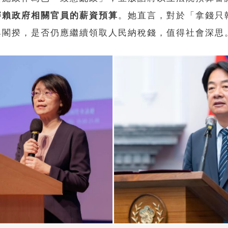
審賴政府相關官員的薪資預算
。她直言，對於「拿錢只
與閣揆，是否仍應繼續領取人民納稅錢，值得社會深思