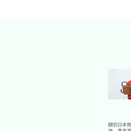
關切日本
德、蕭美