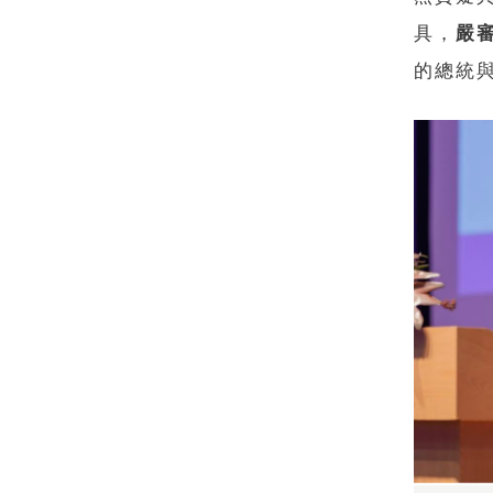
具，
嚴
的總統