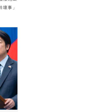
幹壞事」
。