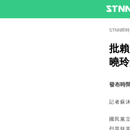
STNN即
批賴
曉玲
發布時間：2
記者蘇
國民黨
烈質疑