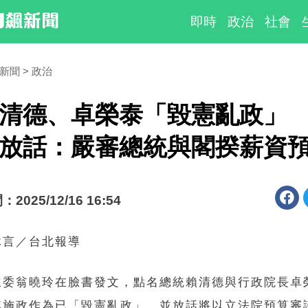
即時
政治
社會
時新聞
政治
清德、卓榮泰「毀憲亂政」
放話：嚴審總統與閣揆薪資
025/12/16 16:54
沐言／台北報導
立委翁曉玲在臉書發文，點名總統賴清德與行政院長卓
其施政作為已「毀憲亂政」，並放話將以立法院預算審