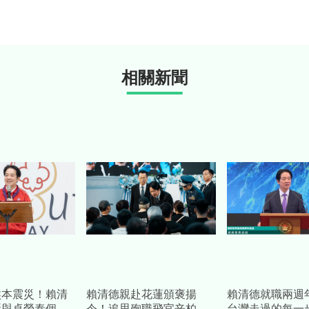
相關新聞
熊本震災！賴清
賴清德親赴花蓮頒褒揚
賴清德就職兩
琴與卓榮泰個人
令！追思殉職飛官辛柏
台灣走過的每一