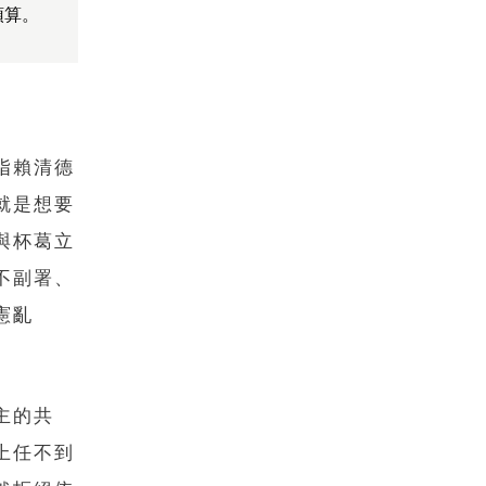
預算。
指賴清德
就是想要
與杯葛立
不副署、
憲亂
主的共
上任不到