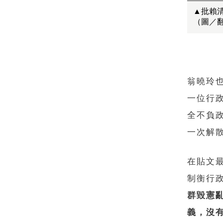
▲批賴
（圖／
翁曉玲
一位行
全不負
一次解
在貼文
制衡行
群毀憲
義，沒