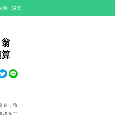
生活
娛樂
 翁
預算
榮泰，強
議權為工