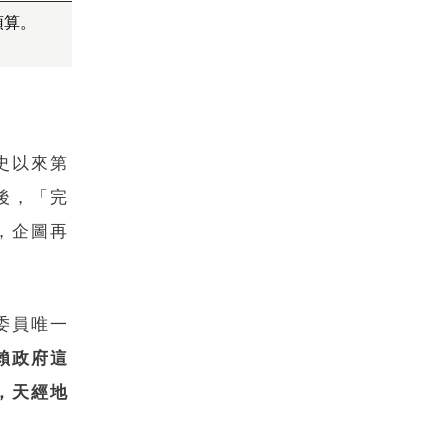
預算。
史以來第
後，「完
，企圖再
委員唯一
賴政府這
，天經地