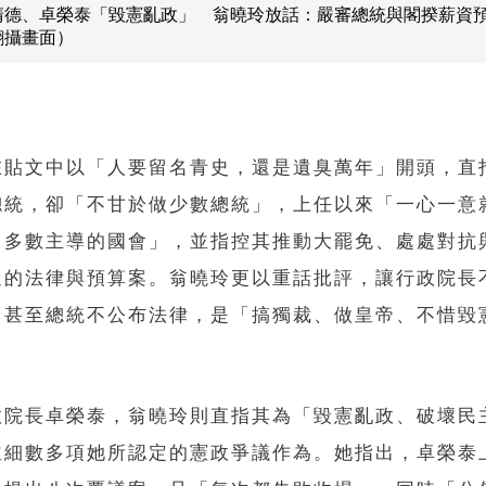
清德、卓榮泰「毀憲亂政」 翁曉玲放話：嚴審總統與閣揆薪資
翻攝畫面）
在貼文中以「人要留名青史，還是遺臭萬年」開頭，直
總統，卻「不甘於做少數總統」，上任以來「一心一意
白多數主導的國會」，並指控其推動大罷免、處處對抗
過的法律與預算案。翁曉玲更以重話批評，讓行政院長
，甚至總統不公布法律，是「搞獨裁、做皇帝、不惜毀
政院長卓榮泰，翁曉玲則直指其為「毀憲亂政、破壞民
並細數多項她所認定的憲政爭議作為。她指出，卓榮泰