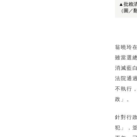
▲批賴
（圖／
翁曉玲
雖當選
消滅藍
法院通
不執行
政」。
針對行
犯」，