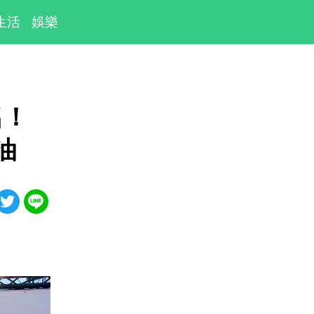
生活
娛樂
名！
油