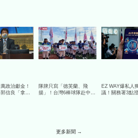
風貌帶回家
採必要措施捍衛捐款人權
逾10億8千萬犯
益
千萬政治獻金！
隊牌只寫「德芙蘭、飛
EZ WAY爆私人
長郭信良「拿公
揚」！台灣6棒球隊赴中交
議！關務署3點
缺」 檢方起訴
流藏校名 陸委會發聲警
Cheap重砲酸
告
更多新聞 →