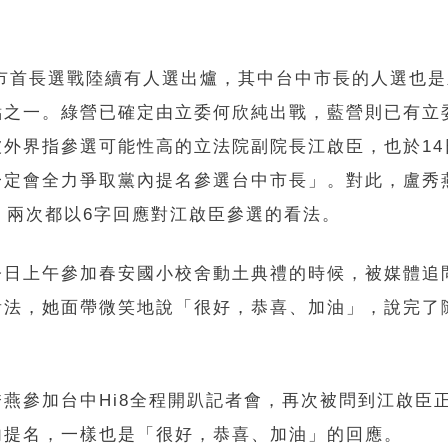
6縣市首長選戰陸續有人選出爐，其中台中市長的人選也
點之一。綠營已確定由立委何欣純出戰，藍營則已有立
被外界指參選可能性高的立法院副院長江啟臣，也於14
一定會全力爭取黨內提名參選台中市長」。對此，盧秀
日）兩次都以6字回應對江啟臣參選的看法。
今日上午參加春安國小校舍動土典禮的時候，被媒體追
看法，她面帶微笑地說「很好，恭喜、加油」，說完了
秀燕參加台中Hi8全程開趴記者會，再次被問到江啟臣
內提名，一樣也是「很好，恭喜、加油」的回應。