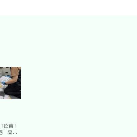
NT疫苗！
宅 查扣