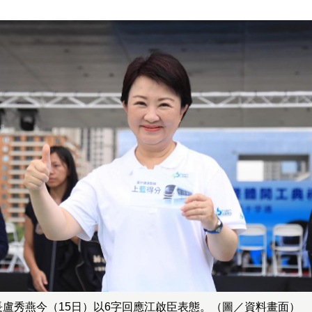
長盧秀燕今（15日）以6字回應江啟臣表態。（圖／資料畫面）