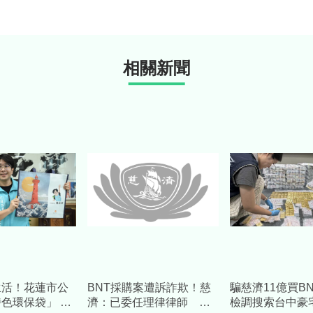
相關新聞
生活！花蓮市公
BNT採購案遭訴詐欺！慈
騙慈濟11億買B
色環保袋」 把
濟：已委任理律律師 將
檢調搜索台中豪