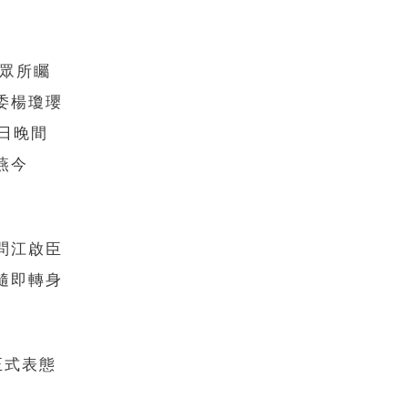
是眾所矚
委楊瓊瓔
日晚間
燕今
問江啟臣
隨即轉身
正式表態