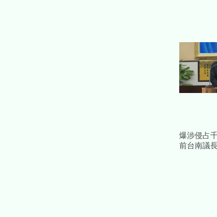
在地山海
爆涉侵占
前台南議
款補個人債
求重刑