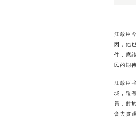
江啟臣
因，他
件，應
民的期
江啟臣
城，還
員，對
會去實