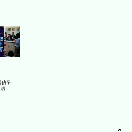
罪所得
獨佔爭
澄清
：火上加油