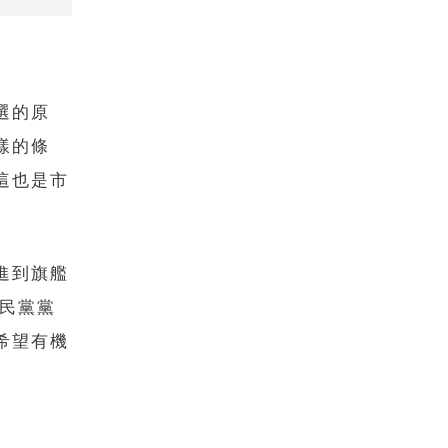
選的原
樣的條
這也是市
進到旗艦
國民黨黨
希望有機