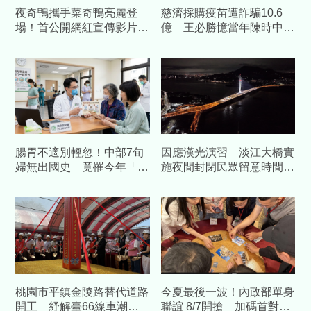
夜奇鴨攜手菜奇鴨亮麗登
慈濟採購疫苗遭詐騙10.6
場！首公開網紅宣傳影片
億 王必勝憶當年陳時中睿
展現台南夜市奇幻魅力
智
腸胃不適別輕忽！中部7旬
因應漢光演習 淡江大橋實
婦無出國史 竟罹今年「首
施夜間封閉民眾留意時間改
例本土傷寒」
道
桃園市平鎮金陵路替代道路
今夏最後一波！內政部單身
開工 紓解臺66線車潮中
聯誼 8/7開搶 加碼首對結