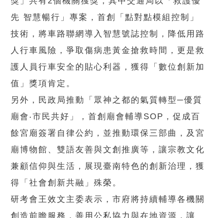
獎」共有2個機關獲獎，其中交通局以「救護優
先 智慧暢行」專案，首創「點對點模組控制」
技術，將車路聯網導入智慧號誌控制，降低用路
人行車風險，爭取傷病患黃金搶救時間，更是救
護人員行車安全的貼心利器，獲得「數位創新加
值」獎項肯定。
另外，民政局推動「眾神之都的氣質轉型─優質
廟會‧市民共好」，首創廟會輔導SOP，促成百
餘宮廟簽署自律公約，並推動環保三部曲，及宮
廟博物館、雙語友善與文創推廣等，讓宗教文化
兼顧信仰與生活，展現臺南特色的創新治理，獲
得「社會創新共融」殊榮。
研考會王效文主委表示，市府將持續輔導各機關
創造前瞻服務，善用公私協力與在地資源，讓