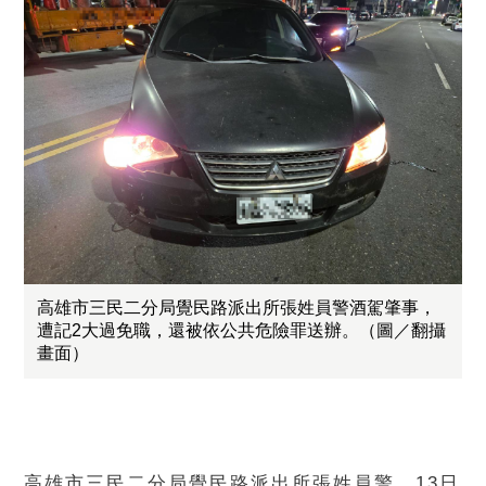
高雄市三民二分局覺民路派出所張姓員警酒駕肇事，
遭記2大過免職，還被依公共危險罪送辦。（圖／翻攝
畫面）
高雄市三民二分局覺民路派出所張姓員警，13日