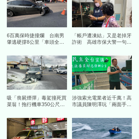
6百萬保時捷撞爛 台南男
「帳戶遭凍結」又是老掉牙
肇逃硬撐8公里「車頭全
詐術 高雄市保大警一句話
毀」落網
點醒婦人保住積蓄
吸「喪屍煙彈」毒駕撞死買
涉強索光電業者近千萬！高
菜翁！拖行機車350公尺起
市議員陳明澤玩「兩面手
火 兒悲憤喊：應鞭刑
法」遭收押禁見