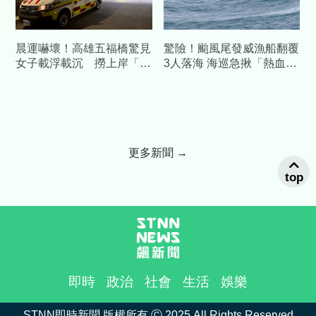
晨運嚇壞！高雄五福橋驚見
驚險！颱風尾發威漁船翻覆
女子載浮載沉 撈上岸「已
3人落海 海巡急揪「熱血船
明顯死亡」
長」衝前線救命
更多新聞 →
top
即時
政治
社會
生活
娛樂
STNN即時新聞 版權所有 Ⓒ 2025 All Rights Reserved