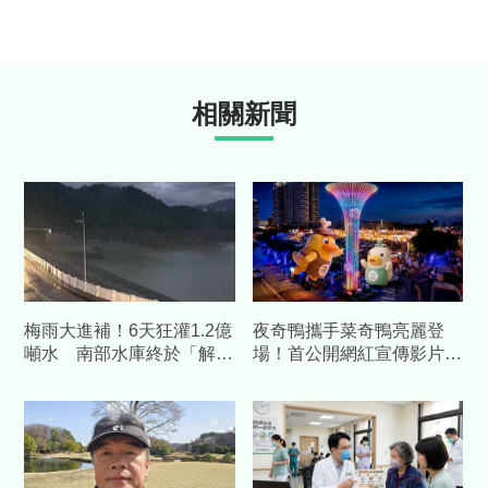
相關新聞
梅雨大進補！6天狂灌1.2億
夜奇鴨攜手菜奇鴨亮麗登
噸水 南部水庫終於「解
場！首公開網紅宣傳影片
渴」
展現台南夜市奇幻魅力