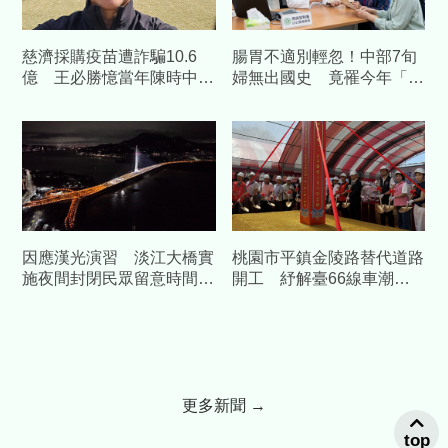
慈濟採購疫苗遭詐騙10.6
腸胃不適別輕忽！中部7旬
億 王必勝憶當年陳時中睿
婦無出國史 竟罹今年「首
智
例本土傷寒」
因應漢光演習 淡江大橋實
桃園市平鎮金陵路替代道路
施夜間封閉民眾留意時間改
開工 紓解臺66線車潮中
道
央補助1.58億元
更多新聞 →
top