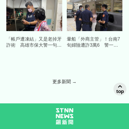
「帳戶遭凍結」又是老掉牙
暈船「外商主管」！台南7
詐術 高雄市保大警一句話
旬婦險遭詐3萬6 警一通
點醒婦人保住積蓄
電話戳破愛情粉紅泡泡
更多新聞 →
top