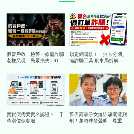
假冒戶政、檢警一條龍詐騙
鎖定網購族！「無卡分期」
老梗又現 民眾損失1,912
淪詐騙工具 刑事局拆解假
萬元
綠界網頁騙局
賣貨便需要實名認證？ 千
警界高層子女捲詐騙案遭判
萬別信假客服
刑！蕭惠珠發聲明：尊重判
決、女兒已汲取教訓