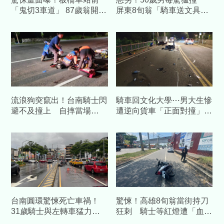
「鬼切3車道」 87歲翁開
屏東8旬翁「騎車送文具」
BMW撞死34歲騎士
魂斷路口
流浪狗突竄出！台南騎士閃
騎車回文化大學⋯男大生慘
避不及撞上 自摔當場
遭逆向貨車「正面對撞」噴
OHCA送醫不治
飛命危！送醫慘死
台南圓環驚悚死亡車禍！
驚悚！高雄8旬翁當街持刀
31歲騎士與左轉車猛力碰
狂刺 騎士等紅燈遭「血染
撞 噴飛「二度撞擊」當場
全身」竟是認錯人