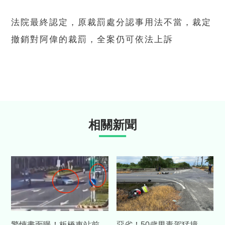
法院最終認定，原裁罰處分認事用法不當，裁定
撤銷對阿偉的裁罰，全案仍可依法上訴
相關新聞
驚悚畫面曝！板橋車站前
惡劣！50歲男毒駕猛撞