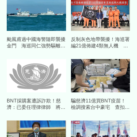
颱風甫過中國海警隨即襲擾
反制灰色地帶襲擾！海巡署
金門 海巡同仁強勢驅離展
編21億佈建4類無人機 邁
現執法決心
向高空立體化巡防
BNT採購案遭訴詐欺！慈
騙慈濟11億買BNT疫苗！
濟：已委任理律律師 將採
檢調搜索台中豪宅 查扣逾
必要措施捍衛捐款人權益
10億8千萬犯罪所得