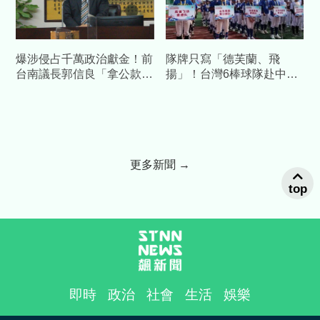
爆涉侵占千萬政治獻金！前
隊牌只寫「德芙蘭、飛
台南議長郭信良「拿公款補
揚」！台灣6棒球隊赴中交
個人債缺」 檢方起訴求重
流藏校名 陸委會發聲警告
刑
更多新聞 →
top
即時
政治
社會
生活
娛樂